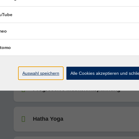
uTube
Qigong: Taiji Qigong 1. Folge
meo
tomo
Hatha- Yoga
Auswahl speichern
Alle Cookies akzeptieren und schl
Progressive Muskelentspannung
Hatha Yoga