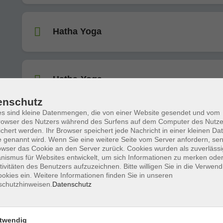
Hatha Yoga
Hatha-Yoga
enschutz
s sind kleine Datenmengen, die von einer Website gesendet und vom
owser des Nutzers während des Surfens auf dem Computer des Nutze
Hatha Yoga
chert werden. Ihr Browser speichert jede Nachricht in einer kleinen Dat
 genannt wird. Wenn Sie eine weitere Seite vom Server anfordern, se
owser das Cookie an den Server zurück. Cookies wurden als zuverlässi
ismus für Websites entwickelt, um sich Informationen zu merken oder
tivitäten des Benutzers aufzuzeichnen. Bitte willigen Sie in die Verwen
Hatha Yoga
okies ein. Weitere Informationen finden Sie in unseren
schutzhinweisen.
Datenschutz
twendig
Hatha- Yoga