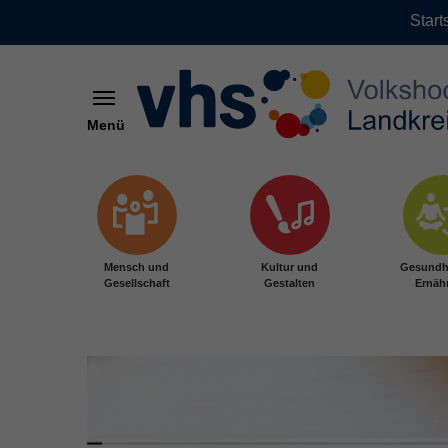
Start
Menü
Zum Hauptinhalt springen
Mensch und
Kultur und
Gesundh
Gesellschaft
Gestalten
Ernäh