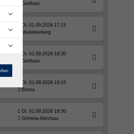
Geithain
Di. 01.09.2026 17:15
Markkleeberg
Di. 01.09.2026 18:30
Geithain
ießen
Di. 01.09.2026 19:15
Borna
Di. 01.09.2026 19:30
Grimma-Nerchau