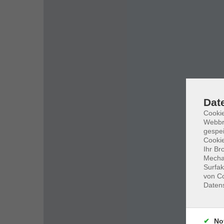
Dat
Cookie
Webbr
gespei
Cookie
Ihr Br
Mechan
Surfak
von Co
Daten
No