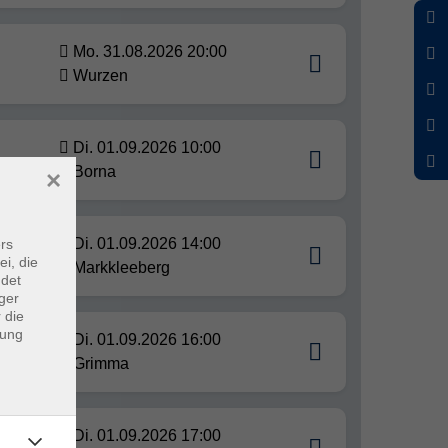
Mo. 31.08.2026 20:00
Wurzen
Di. 01.09.2026 10:00
Borna
×
Di. 01.09.2026 14:00
rs
ei, die
Markkleeberg
ndet
ger
 die
dung
Di. 01.09.2026 16:00
Grimma
Di. 01.09.2026 17:00