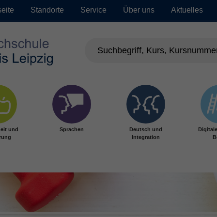
seite
Standorte
Service
Über uns
Aktuelles
eit und
Sprachen
Deutsch und
Digital
rung
Integration
B