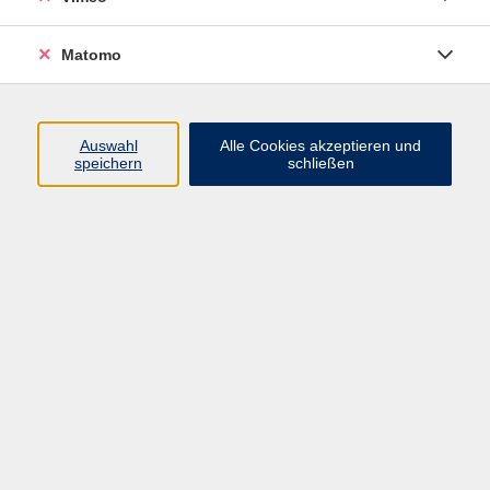
Fachreferentin
03425 9047-22
Matomo
E-Mail senden
Ergebnisse filtern
Auswahl
Alle Cookies akzeptieren und
speichern
schließen
Brotkurs Roggenkruste
Fr. 14.08.2026 17:00
Markkleeberg
Schreibend & schmausend durch die
Jahreszeiten - Summersplash
Sa. 22.08.2026 13:00
Markkleeberg