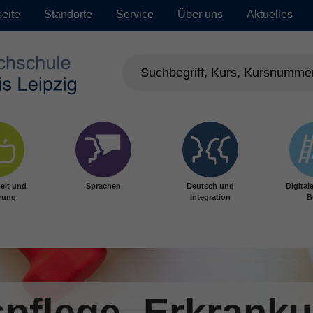
seite
Standorte
Service
Über uns
Aktuelles
eit und
Sprachen
Deutsch und
Digital
rung
Integration
B
pflege, Erkrank