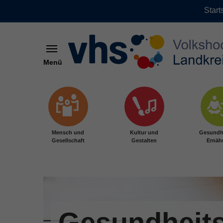
Start
Menü
Zum Hauptinhalt springen
Mensch und
Kultur und
Gesundh
Gesellschaft
Gestalten
Ernäh
Gesundheits