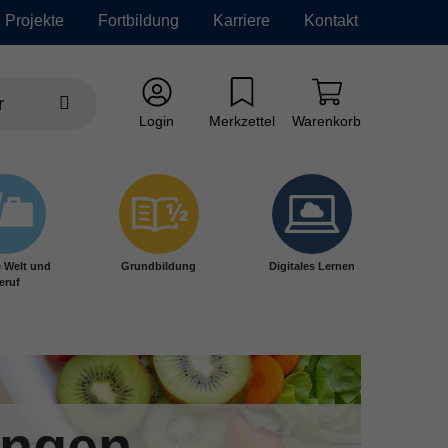
Projekte
Fortbildung
Karriere
Kontakt
Login
Merkzettel
Warenkorb
e Welt und
Grundbildung
Digitales Lernen
eruf
ungen,