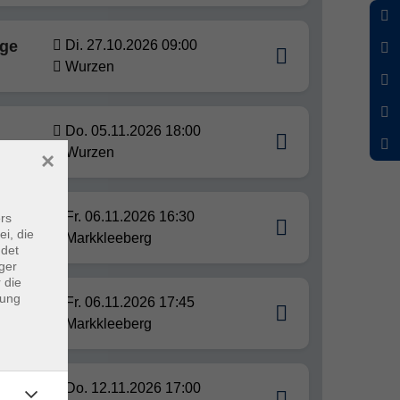
ige
Di. 27.10.2026 09:00
Wurzen
Do. 05.11.2026 18:00
Wurzen
×
Fr. 06.11.2026 16:30
rs
ei, die
Markkleeberg
ndet
ger
 die
dung
 mit
Fr. 06.11.2026 17:45
Markkleeberg
Do. 12.11.2026 17:00
Natur