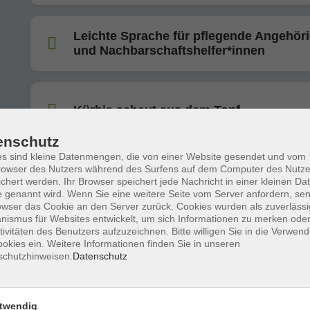
Leichte Sprache für pflegende Angehör
und Nachbarschaftshelfer*innen
Kürbis schaut aus dem Topf
enschutz
s sind kleine Datenmengen, die von einer Website gesendet und vom
Einführung in die Aromapflege –
owser des Nutzers während des Surfens auf dem Computer des Nutze
chert werden. Ihr Browser speichert jede Nachricht in einer kleinen Dat
Wohltuende Düfte
 genannt wird. Wenn Sie eine weitere Seite vom Server anfordern, se
owser das Cookie an den Server zurück. Cookies wurden als zuverlässi
ismus für Websites entwickelt, um sich Informationen zu merken oder
tivitäten des Benutzers aufzuzeichnen. Bitte willigen Sie in die Verwen
Mit Bewegung durch die Wechseljahre -
okies ein. Weitere Informationen finden Sie in unseren
Qigong, Yoga und Meditation
schutzhinweisen.
Datenschutz
twendig
Seifen, Salbe und Tee - Geschenke der 