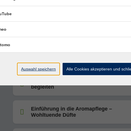
uTube
Leben im eigenen Rhythmus –
meo
Zyklusbewusstsein für Frauen
tomo
Backen für den Advent
Auswahl speichern
Alle Cookies akzeptieren und schl
Hochsensibilität verstehen & achtsam
begleiten
Einführung in die Aromapflege –
Wohltuende Düfte