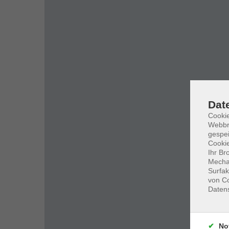
Dat
Cookie
Webbr
gespei
Cookie
Ihr Br
Mechan
Surfak
von Co
Daten
No