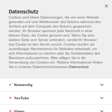
×
Datenschutz
Cookies sind kleine Datenmengen, die von einer Website
gesendet und vom Webbrowser des Nutzers während des
Surfens auf dem Computer des Nutzers gespeichert
Zum Hauptinhalt springen
werden. Ihr Browser speichert jede Nachricht in einer
kleinen Datei, die Cookie genannt wird. Wenn Sie eine
weitere Seite vom Server anfordern, sendet Ihr Browser
Krankenkassengeförderte
das Cookie an den Server zurück. Cookies wurden als
zuverlässiger Mechanismus für Websites entwickelt, um
Kurse
sich Informationen zu merken oder die Surfaktivitäten des
Benutzers aufzuzeichnen. Bitte willigen Sie in die
Verwendung von Cookies ein. Weitere Informationen finden
Sie in unseren Datenschutzhinweisen.
Datenschutz
82 Kurse
Notwendig
zurück zu Gesundheit und Ernährung
YouTube
In dieser Rubrik finden Sie zertifizierte Kurse,
die von den Krankenkassen als förderfähig
Vimeo