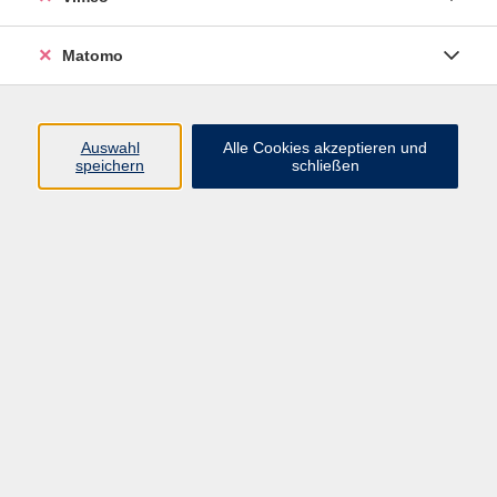
anerkannt werden. Bitte erkundigen Sie sich
vor Kursstart bei Ihrer Krankenkasse, ob und in
Matomo
welcher Höhe diese den von Ihnen gewählten
Kurs bezuschusst. Für diese Kurse können auch
Gutscheine der AOK geltend gemacht werden.
Auswahl
Alle Cookies akzeptieren und
speichern
schließen
Kerstin Ehrlich
Fachreferentin
03425 9047-22
E-Mail senden
Ergebnisse filtern
Kräftigende Aqua-Gymnastik
Do. 05.03.2026 18:00