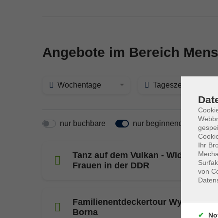
Angebote im Bereich Mens
Wochentage
Tageszeit
Dat
Cookie
Webbr
nur buchbare
nur beginnende
gespei
Cookie
Ihr Br
Mechan
Tanz auf dem Vulkan - Widerständ
Surfak
Frauen in der DDR
von Co
Daten
Familienentdeckertour Wyhra – 77
Borna
No