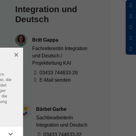
Integration und
Deutsch
Britt Gappa
Fachreferentin Integration
×
und Deutsch /
Projektleitung KAI
03433 744633-26
rs
ei, die
E-Mail senden
ndet
ger
 die
dung
Bärbel Garbe
Sachbearbeiterin
Integration und Deutsch
03433 744633-32