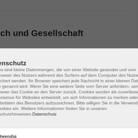
ch und Gesellschaft
Region
Dozent
enschutz
s sind kleine Datenmengen, die von einer Website gesendet und vom
owser des Nutzers während des Surfens auf dem Computer des Nutze
Datum aufsteigend
chert werden. Ihr Browser speichert jede Nachricht in einer kleinen Dat
 genannt wird. Wenn Sie eine weitere Seite vom Server anfordern, se
owser das Cookie an den Server zurück. Cookies wurden als zuverlässi
ismus für Websites entwickelt, um sich Informationen zu merken oder
ige Punk-
Mi. 02.09.2026 19:00
tivitäten des Benutzers aufzuzeichnen. Bitte willigen Sie in die Verwen
Borna
okies ein. Weitere Informationen finden Sie in unseren
schutzhinweisen.
Datenschutz
5 Jahre
Sa. 12.09.2026 10:00
Borna
twendig