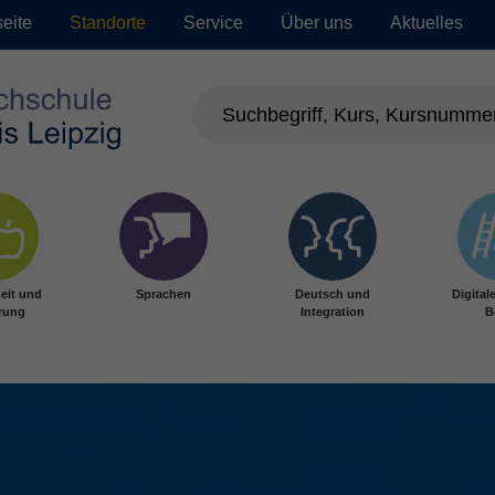
seite
Standorte
Service
Über uns
Aktuelles
eit und
Sprachen
Deutsch und
Digital
rung
Integration
B