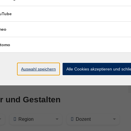
uTube
Di. 06.10.2026 18:30
vollmacht
Geithain
meo
tomo
hr laden
Auswahl speichern
Alle Cookies akzeptieren und schl
r und Gestalten
Region
Dozent