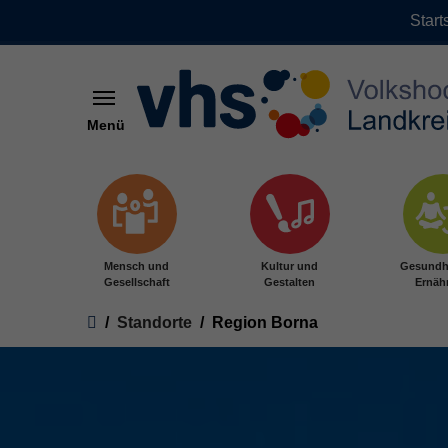
Start
Menü
Zum Hauptinhalt springen
Mensch und
Kultur und
Gesundh
Gesellschaft
Gestalten
Ernäh
Sie sind hier:
Standorte
Region Borna