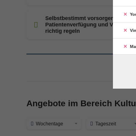
Yo
Selbstbestimmt vorsorgen –
Patientenverfügung und Vorsorge
Vi
richtig regeln
Ma
me
Angebote im Bereich Kultu
Wochentage
Tageszeit