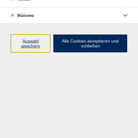
Lobstädter Straße 36, 04552 Borna,
Telefon:
03433
744633-0
, E-Mail:
borna@vhs-lkl.de
Matomo
Auswahl
Alle Cookies akzeptieren und
speichern
schließen