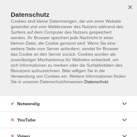
×
Datenschutz
Cookies sind kleine Datenmengen, die von einer Website
gesendet und vom Webbrowser des Nutzers während des
Surfens auf dem Computer des Nutzers gespeichert
Zum Hauptinhalt springen
Sie sind hier:
werden. Ihr Browser speichert jede Nachricht in einer
Standorte
Region Borna
kleinen Datei, die Cookie genannt wird. Wenn Sie eine
weitere Seite vom Server anfordern, sendet Ihr Browser
das Cookie an den Server zurück. Cookies wurden als
zuverlässiger Mechanismus für Websites entwickelt, um
sich Informationen zu merken oder die Surfaktivitäten des
VHS Landkreis Leipzig – Region
Benutzers aufzuzeichnen. Bitte willigen Sie in die
Borna
Verwendung von Cookies ein. Weitere Informationen finden
Sie in unseren Datenschutzhinweisen.
Datenschutz
Notwendig
Wir begrüßen Sie herzlich am Standort Borna. Sie haben
Fragen oder möchten sich über unser Kurs-Angebot
informieren?
YouTube
Sprechen Sie uns an wir helfen Ihnen gern.
Vimeo