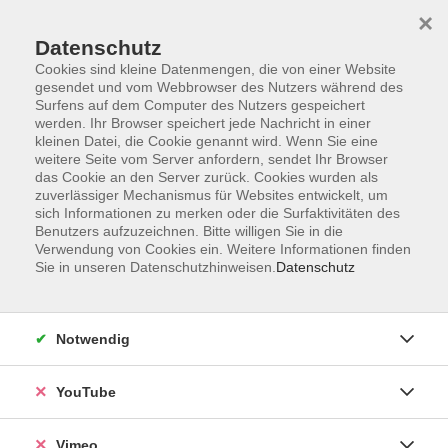
×
Datenschutz
Cookies sind kleine Datenmengen, die von einer Website
gesendet und vom Webbrowser des Nutzers während des
Surfens auf dem Computer des Nutzers gespeichert
Zum Hauptinhalt springen
Sie sind hier:
werden. Ihr Browser speichert jede Nachricht in einer
Standorte
Region Borna
kleinen Datei, die Cookie genannt wird. Wenn Sie eine
weitere Seite vom Server anfordern, sendet Ihr Browser
das Cookie an den Server zurück. Cookies wurden als
zuverlässiger Mechanismus für Websites entwickelt, um
sich Informationen zu merken oder die Surfaktivitäten des
VHS Landkreis Leipzig – Region
Benutzers aufzuzeichnen. Bitte willigen Sie in die
Borna
Verwendung von Cookies ein. Weitere Informationen finden
Sie in unseren Datenschutzhinweisen.
Datenschutz
Notwendig
Wir begrüßen Sie herzlich am Standort Borna. Sie haben
Fragen oder möchten sich über unser Kurs-Angebot
informieren?
YouTube
Sprechen Sie uns an wir helfen Ihnen gern.
Vimeo