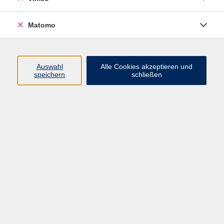
Lobstädter Straße 36, 04552 Borna,
Telefon:
03433
744633-0
, E-Mail:
borna@vhs-lkl.de
Matomo
Auswahl
Alle Cookies akzeptieren und
speichern
schließen