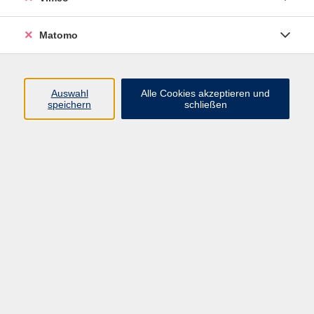
Am Festanger 1, 04416 Markkleeberg
Telefon:
0341 35026-
35
, E-Mail:
markkleeberg@vhs-lkl.de
Matomo
Auswahl
Alle Cookies akzeptieren und
speichern
schließen