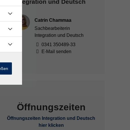
Integration und Deutsch
Catrin Chammaa
Sachbearbeiterin
Integration und Deutsch
0341 350489-33
E-Mail senden
ießen
Öffnungszeiten
Öffnungszeiten Integration und Deutsch
hier klicken