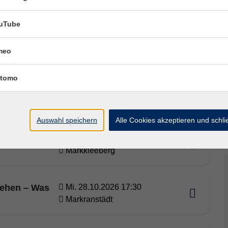
Markkleeberg
uTube
ie
Sa. 17.10.2026 13:00
meo
Markkleeberg
tomo
en und
Mi. 21.10.2026 16:00
it
Markkleeberg
Auswahl speichern
Alle Cookies akzeptieren und schl
Sa. 24.10.2026 15:00
Markkleeberg
tehen – Was
Mi. 28.10.2026 17:30
Markranstädt