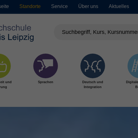
seite
Standorte
Service
Über uns
Aktuelles
eit und
Sprachen
Deutsch und
Digital
rung
Integration
B