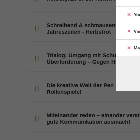
Yo
Schreibend & schmausend durch d
Vi
Jahreszeiten - Herbstrot
Ma
Trialog: Umgang mit Schuldgefühl
Überforderung – Gegen Hilflosigke
Die kreative Welt der Pen & Paper
Rollenspiele!
Miteinander reden – einander vers
gute Kommunikation ausmacht