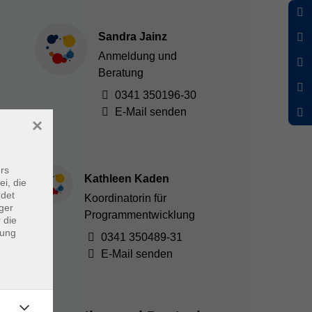
Sandra Jainz
Anmeldung und
Beratung
0341 350196-30
E-Mail senden
×
rs
Kathleen Kaden
ei, die
ndet
Koordinatorin für
ger
Programmentwicklung
 die
dung
0341 350489-31
E-Mail senden