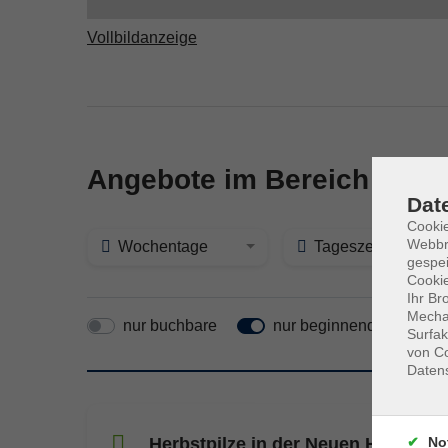
Vollbildanzeige
Angebote im Bereich Mens
Dat
Cookie
Webbr
Wochentage
Tageszeit
gespei
Cookie
Ihr Br
Mechan
nur buchbare
nur beginnende
Surfak
von Co
Daten
me
No
Herbstpilze in der Neuen Harth