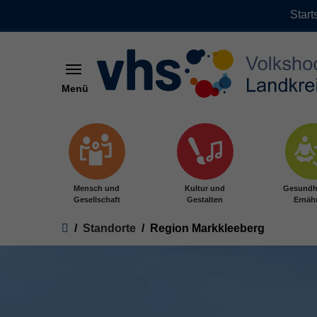
Start
Menü
Zum Hauptinhalt springen
Mensch und
Kultur und
Gesundh
Gesellschaft
Gestalten
Ernäh
Sie sind hier:
Standorte
Region Markkleeberg