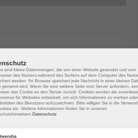
ch und Gesellschaft
enschutz
s sind kleine Datenmengen, die von einer Website gesendet und vom
owser des Nutzers während des Surfens auf dem Computer des Nutze
Region
Dozent
chert werden. Ihr Browser speichert jede Nachricht in einer kleinen Dat
 genannt wird. Wenn Sie eine weitere Seite vom Server anfordern, se
owser das Cookie an den Server zurück. Cookies wurden als zuverlässi
ismus für Websites entwickelt, um sich Informationen zu merken oder
Datum aufsteigend
tivitäten des Benutzers aufzuzeichnen. Bitte willigen Sie in die Verwen
okies ein. Weitere Informationen finden Sie in unseren
schutzhinweisen.
Datenschutz
hr laden
Fr. 16.10.2026 18:00
twendig