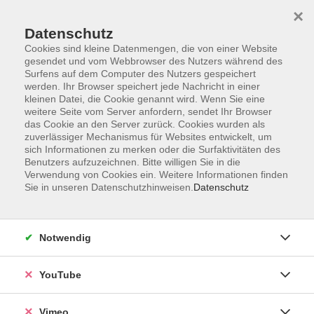
×
Datenschutz
Cookies sind kleine Datenmengen, die von einer Website
gesendet und vom Webbrowser des Nutzers während des
Surfens auf dem Computer des Nutzers gespeichert
Zum Hauptinhalt springen
werden. Ihr Browser speichert jede Nachricht in einer
kleinen Datei, die Cookie genannt wird. Wenn Sie eine
weitere Seite vom Server anfordern, sendet Ihr Browser
das Cookie an den Server zurück. Cookies wurden als
zuverlässiger Mechanismus für Websites entwickelt, um
sich Informationen zu merken oder die Surfaktivitäten des
Benutzers aufzuzeichnen. Bitte willigen Sie in die
Ergebnisse filtern
Verwendung von Cookies ein. Weitere Informationen finden
Sie in unseren Datenschutzhinweisen.
Datenschutz
mehr laden
Notwendig
Was passiert denn hier? – Methoden der
alltagsintegrierten sprachlichen Bildung
YouTube
Do. 08.10.2026 09:00
Borna
Vimeo