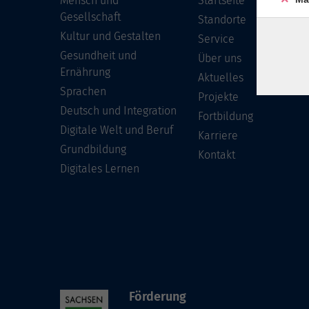
Mensch und
Startseite
Gesellschaft
Standorte
Kultur und Gestalten
Service
Gesundheit und
Über uns
Ernährung
Aktuelles
Sprachen
Projekte
Deutsch und Integration
Fortbildung
Digitale Welt und Beruf
Karriere
Grundbildung
Kontakt
Digitales Lernen
Förderung