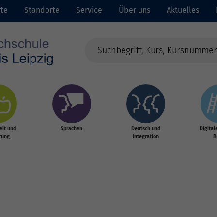
ite
Standorte
Service
Über uns
Aktuelles
it und
Sprachen
Deutsch und
Digital
rung
Integration
B