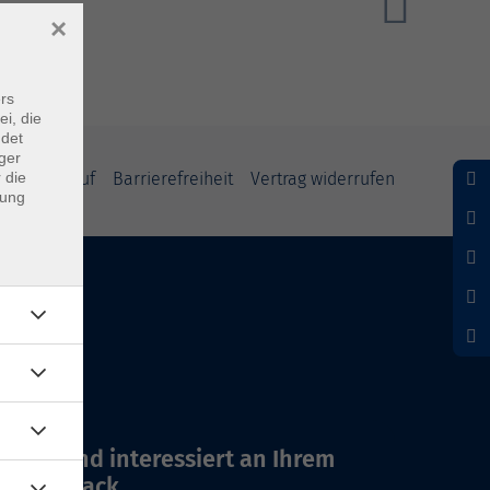
×
rs
ei, die
ndet
ger
 die
und Widerruf
Barrierefreiheit
Vertrag widerrufen
dung
Wir sind interessiert an Ihrem
Feedback.