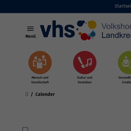
Startse
Menü
Zum Hauptinhalt springen
Mensch und
Kultur und
Gesundhe
Gesellschaft
Gestalten
Ernäh
Sie sind hier:
Calender