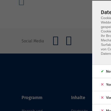
Dat
Cookie
Webbr
gespei
Cookie
Ihr Br
Mechan
Social Media
Surfak
von Co
Daten
No
Yo
Programm
Inhalte
Vi
Ma