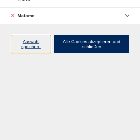
Matomo
Auswahl
Alle Cookies akzeptieren und
speichern
schließen
Unsere Partner
Die Volkshochschule Landkreis Leipzig pflegt Kontakt zu
zahlreichen Einrichtungen der kommunalen Bildungs-
und Kulturlandschaft sowie zu diversen Institutionen des
öffentlichen Lebens. Auch Dank unseres Hauptsponsors -
der Sparkasse Muldental - ist es uns möglich, das