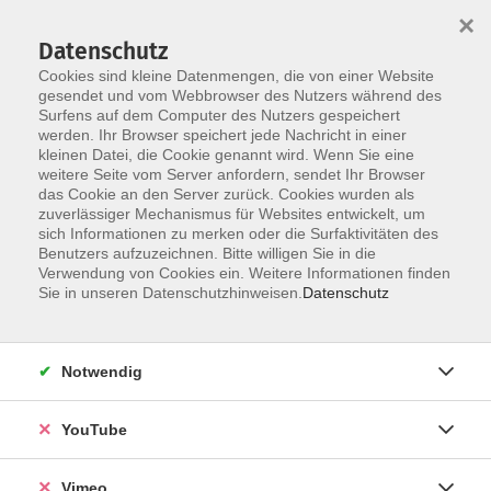
×
Datenschutz
Cookies sind kleine Datenmengen, die von einer Website
gesendet und vom Webbrowser des Nutzers während des
Surfens auf dem Computer des Nutzers gespeichert
Zum Hauptinhalt springen
Sie sind hier:
werden. Ihr Browser speichert jede Nachricht in einer
Über uns
Partner
kleinen Datei, die Cookie genannt wird. Wenn Sie eine
weitere Seite vom Server anfordern, sendet Ihr Browser
das Cookie an den Server zurück. Cookies wurden als
zuverlässiger Mechanismus für Websites entwickelt, um
sich Informationen zu merken oder die Surfaktivitäten des
Förderung
Benutzers aufzuzeichnen. Bitte willigen Sie in die
Verwendung von Cookies ein. Weitere Informationen finden
durch das Sächsische Staatsministerium
Sie in unseren Datenschutzhinweisen.
Datenschutz
Die Kurse und Angebote der Volkshochschule Landkreis
Leipzig werden mitfinanziert durch Steuermittel auf
Notwendig
Grundlage des von den Abgeordneten des Sächsischen
Landtages beschlossenen Haushaltes.
YouTube
Vimeo