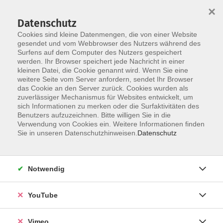
×
Datenschutz
Cookies sind kleine Datenmengen, die von einer Website
gesendet und vom Webbrowser des Nutzers während des
Surfens auf dem Computer des Nutzers gespeichert
Zum Hauptinhalt springen
werden. Ihr Browser speichert jede Nachricht in einer
kleinen Datei, die Cookie genannt wird. Wenn Sie eine
weitere Seite vom Server anfordern, sendet Ihr Browser
das Cookie an den Server zurück. Cookies wurden als
Sie sind hier:
Service
Formulare zum Download
zuverlässiger Mechanismus für Websites entwickelt, um
sich Informationen zu merken oder die Surfaktivitäten des
Benutzers aufzuzeichnen. Bitte willigen Sie in die
Verwendung von Cookies ein. Weitere Informationen finden
Formulare zum Download
Sie in unseren Datenschutzhinweisen.
Datenschutz
Hier finden Sie Formulare zum Download
Kursanmeldekarte
167 KB
Notwendig
Antrag auf Ermäßigung/Erstattung
151 KB
YouTube
Impressum
Vimeo