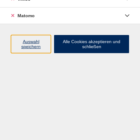
Datenschutzerklärung
Matomo
AGB und Widerruf
Barrierefreiheit
Vertrag widerrufen
Auswahl
Alle Cookies akzeptieren und
speichern
schließen
Programm
Mensch und Gesellschaft
Kultur und Gestalten
Gesundheit und Ernährung
Sprachen
Deutsch und Integration
Digitale Welt und Beruf