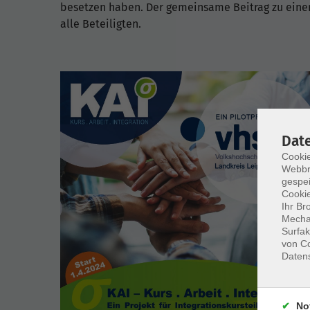
besetzen haben. Der gemeinsame Beitrag zu einer e
alle Beteiligten.
Dat
Cookie
Webbr
gespei
Cookie
Ihr Br
Mechan
Surfak
von Co
Daten
No