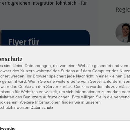
rfolgreichen Integration lohnt sich – für
Regi
Flyer für
Unternehmen
enschutz
s sind kleine Datenmengen, die von einer Website gesendet und vom
owser des Nutzers während des Surfens auf dem Computer des Nutze
chert werden. Ihr Browser speichert jede Nachricht in einer kleinen Dat
 genannt wird. Wenn Sie eine weitere Seite vom Server anfordern, se
Regi
owser das Cookie an den Server zurück. Cookies wurden als zuverlässi
Mark
ismus für Websites entwickelt, um sich Informationen zu merken oder
tivitäten des Benutzers aufzuzeichnen. Bitte willigen Sie in die Verwen
okies ein. Weitere Informationen finden Sie in unseren
schutzhinweisen.
Datenschutz
twendig