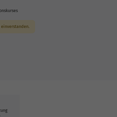
ionskurses
einverstanden.
zung
g