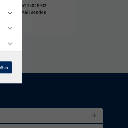
0341 35048932
E-Mail senden
ießen