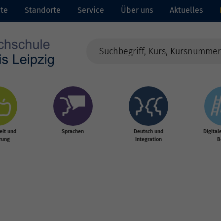
ite
Standorte
Service
Über uns
Aktuelles
it und
Sprachen
Deutsch und
Digital
rung
Integration
B