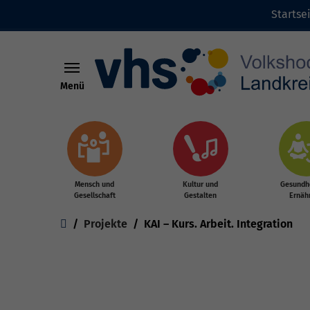
Startse
Menü
Zum Hauptinhalt springen
Mensch und
Kultur und
Gesundhe
Gesellschaft
Gestalten
Ernäh
Sie sind hier:
Projekte
KAI – Kurs. Arbeit. Integration