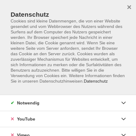
×
Datenschutz
Cookies sind kleine Datenmengen, die von einer Website
gesendet und vom Webbrowser des Nutzers während des
Surfens auf dem Computer des Nutzers gespeichert
Zum Hauptinhalt springen
Sie sind hier:
werden. Ihr Browser speichert jede Nachricht in einer
Über uns
Unsere Dozierenden
kleinen Datei, die Cookie genannt wird. Wenn Sie eine
weitere Seite vom Server anfordern, sendet Ihr Browser
das Cookie an den Server zurück. Cookies wurden als
Raabe, Evelyn
zuverlässiger Mechanismus für Websites entwickelt, um
sich Informationen zu merken oder die Surfaktivitäten des
Benutzers aufzuzeichnen. Bitte willigen Sie in die
Verwendung von Cookies ein. Weitere Informationen finden
Sie in unseren Datenschutzhinweisen.
Datenschutz
Yoga für ältere Senioren mit Vorkenntnissen
Do. 24.09.2026 17:00
Wurzen
Notwendig
YouTube
Vimeo