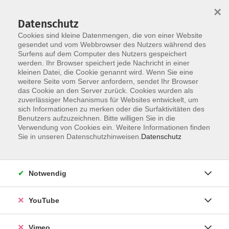
×
Datenschutz
Cookies sind kleine Datenmengen, die von einer Website
gesendet und vom Webbrowser des Nutzers während des
Surfens auf dem Computer des Nutzers gespeichert
Zum Hauptinhalt springen
Sie sind hier:
werden. Ihr Browser speichert jede Nachricht in einer
Über uns
Unsere Dozierenden
kleinen Datei, die Cookie genannt wird. Wenn Sie eine
weitere Seite vom Server anfordern, sendet Ihr Browser
das Cookie an den Server zurück. Cookies wurden als
Sorgalla, Jana
zuverlässiger Mechanismus für Websites entwickelt, um
sich Informationen zu merken oder die Surfaktivitäten des
Benutzers aufzuzeichnen. Bitte willigen Sie in die
Verwendung von Cookies ein. Weitere Informationen finden
Sie in unseren Datenschutzhinweisen.
Datenschutz
Hatha-Yoga in Zwenkau
Di. 27.10.2026 18:45
Zwenkau
Notwendig
YouTube
Hatha-Yoga in Zwenkau
Vimeo