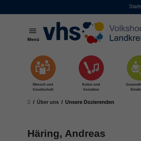
Start
Menü
Zum Hauptinhalt springen
Mensch und
Kultur und
Gesundh
Gesellschaft
Gestalten
Ernäh
Sie sind hier:
Über uns
Unsere Dozierenden
Häring, Andreas