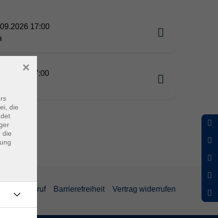
09.2026 17:00
a
×
11.2026 17:00
a
rs
ei, die
ndet
ger
 die
dung
und Widerruf
Barrierefreiheit
Vertrag widerrufen