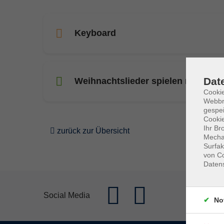
Keyboard
Dat
Weihnachtslieder spielen mit dem
Cookie
Webbr
gespei
Cookie
Ihr Br
zurück zur Übersicht
Mechan
Surfak
von Co
Daten
Social Media
No