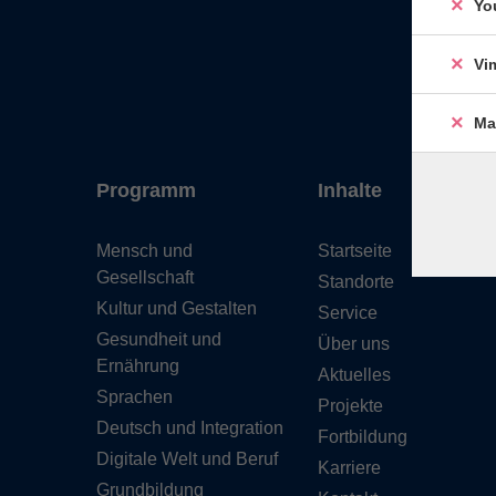
Yo
Vi
Ma
Programm
Inhalte
Mensch und
Startseite
Gesellschaft
Standorte
Kultur und Gestalten
Service
Gesundheit und
Über uns
Ernährung
Aktuelles
Sprachen
Projekte
Deutsch und Integration
Fortbildung
Digitale Welt und Beruf
Karriere
Grundbildung