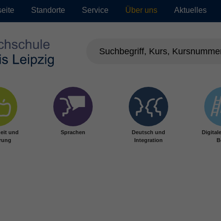
seite
Standorte
Service
Über uns
Aktuelles
eit und
Sprachen
Deutsch und
Digital
rung
Integration
B