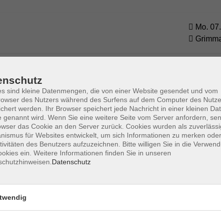
Mo. 07.
Grimm
Mo. 09.
enschutz
 Keyboard
Grimm
s sind kleine Datenmengen, die von einer Website gesendet und vom
owser des Nutzers während des Surfens auf dem Computer des Nutze
chert werden. Ihr Browser speichert jede Nachricht in einer kleinen Dat
 genannt wird. Wenn Sie eine weitere Seite vom Server anfordern, se
owser das Cookie an den Server zurück. Cookies wurden als zuverlässi
ismus für Websites entwickelt, um sich Informationen zu merken oder
tivitäten des Benutzers aufzuzeichnen. Bitte willigen Sie in die Verwen
okies ein. Weitere Informationen finden Sie in unseren
schutzhinweisen.
Datenschutz
Impressum
Datenschutzerklärung
AGB 
twendig