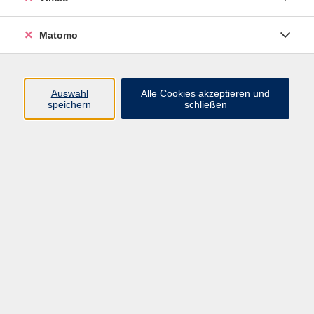
Matomo
Programm
Auswahl
Alle Cookies akzeptieren und
speichern
schließen
Mensch und Gesellschaft
Kultur und Gestalten
Gesundheit und Ernährung
Sprachen
Deutsch und Integration
Digitale Welt und Beruf
Grundbildung
Digitales Lernen