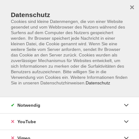
×
Datenschutz
Cookies sind kleine Datenmengen, die von einer Website
gesendet und vom Webbrowser des Nutzers während des
Surfens auf dem Computer des Nutzers gespeichert
Zum Hauptinhalt springen
Sie sind hier:
werden. Ihr Browser speichert jede Nachricht in einer
Über uns
Unsere Dozierenden
kleinen Datei, die Cookie genannt wird. Wenn Sie eine
weitere Seite vom Server anfordern, sendet Ihr Browser
das Cookie an den Server zurück. Cookies wurden als
zuverlässiger Mechanismus für Websites entwickelt, um
Der Dozent konnte leider nicht gefunden werden
sich Informationen zu merken oder die Surfaktivitäten des
Benutzers aufzuzeichnen. Bitte willigen Sie in die
Verwendung von Cookies ein. Weitere Informationen finden
Sie in unseren Datenschutzhinweisen.
Datenschutz
Impressum
Notwendig
Datenschutzerklärung
AGB und Widerruf
YouTube
Barrierefreiheit
Vertrag widerrufen
Vimeo