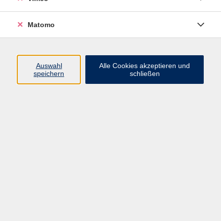
zurück zur Übersicht
Matomo
Impressum
Datenschutzerklärung
Auswahl
Alle Cookies akzeptieren und
speichern
schließen
AGB und Widerruf
Barrierefreiheit
Vertrag widerrufen
Programm
Mensch und Gesellschaft
Kultur und Gestalten