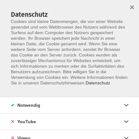
×
Datenschutz
Cookies sind kleine Datenmengen, die von einer Website
gesendet und vom Webbrowser des Nutzers während des
Surfens auf dem Computer des Nutzers gespeichert
Zum Hauptinhalt springen
Sie sind hier:
werden. Ihr Browser speichert jede Nachricht in einer
Über uns
Unsere Dozierenden
kleinen Datei, die Cookie genannt wird. Wenn Sie eine
weitere Seite vom Server anfordern, sendet Ihr Browser
das Cookie an den Server zurück. Cookies wurden als
Pochop, Geralf
zuverlässiger Mechanismus für Websites entwickelt, um
sich Informationen zu merken oder die Surfaktivitäten des
Benutzers aufzuzeichnen. Bitte willigen Sie in die
Verwendung von Cookies ein. Weitere Informationen finden
Sie in unseren Datenschutzhinweisen.
Datenschutz
Tanz auf dem Vulkan - Widerständige Punk-
Frauen in der DDR
Mi. 02.09.2026 19:00
Notwendig
Borna
YouTube
Vimeo