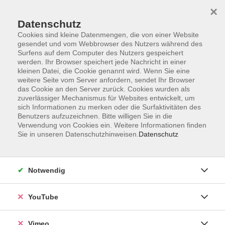
×
Datenschutz
Cookies sind kleine Datenmengen, die von einer Website
gesendet und vom Webbrowser des Nutzers während des
Surfens auf dem Computer des Nutzers gespeichert
Zum Hauptinhalt springen
Sie sind hier:
werden. Ihr Browser speichert jede Nachricht in einer
Über uns
Unsere Dozierenden
kleinen Datei, die Cookie genannt wird. Wenn Sie eine
weitere Seite vom Server anfordern, sendet Ihr Browser
das Cookie an den Server zurück. Cookies wurden als
Volk, Marina
zuverlässiger Mechanismus für Websites entwickelt, um
sich Informationen zu merken oder die Surfaktivitäten des
Benutzers aufzuzeichnen. Bitte willigen Sie in die
Verwendung von Cookies ein. Weitere Informationen finden
Sie in unseren Datenschutzhinweisen.
Datenschutz
Fitgymnastik für mehr Kraft, Ausdauer und
Beweglichkeit
Mo. 31.08.2026 19:00
Notwendig
Borsdorf
YouTube
Vimeo