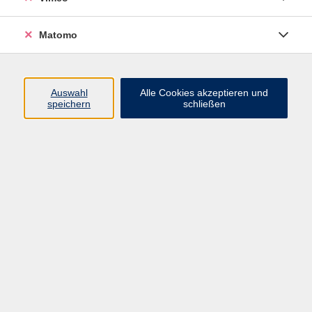
Stabile Mitte- Beckenbodengymnastik
Mo. 31.08.2026 20:00
Matomo
Borsdorf
Auswahl
Alle Cookies akzeptieren und
speichern
schließen
zurück zur Übersicht
Impressum
Datenschutzerklärung
AGB und Widerruf
Barrierefreiheit
Vertrag widerrufen