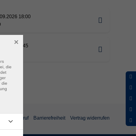
09.2026 18:00
n
×
11.2026 17:45
eeberg
rs
ei, die
ndet
ger
 die
dung
und Widerruf
Barrierefreiheit
Vertrag widerrufen