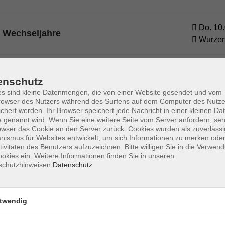
Do. 10.
 Wechseljahre
Wurze
Fr. 06.
enschutz
hre - mit Qigong, Yoga und Meditation
Markkl
s sind kleine Datenmengen, die von einer Website gesendet und vom
owser des Nutzers während des Surfens auf dem Computer des Nutze
chert werden. Ihr Browser speichert jede Nachricht in einer kleinen Dat
 genannt wird. Wenn Sie eine weitere Seite vom Server anfordern, se
owser das Cookie an den Server zurück. Cookies wurden als zuverlässi
ismus für Websites entwickelt, um sich Informationen zu merken oder
tivitäten des Benutzers aufzuzeichnen. Bitte willigen Sie in die Verwen
okies ein. Weitere Informationen finden Sie in unseren
schutzhinweisen.
Datenschutz
Impressum
Datenschutzerklärung
AGB 
twendig