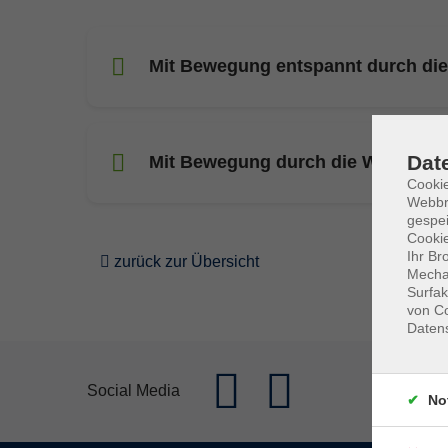
Mit Bewegung entspannt durch die
Dat
Mit Bewegung durch die Wechselja
Cookie
Webbr
gespei
Cookie
Ihr Br
zurück zur Übersicht
Mechan
Surfak
von Co
Daten
Social Media
No