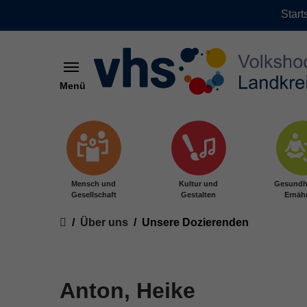
Start
Menü
Zum Hauptinhalt springen
Mensch und
Kultur und
Gesundh
Gesellschaft
Gestalten
Ernäh
Sie sind hier:
Über uns
Unsere Dozierenden
Anton, Heike