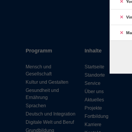
Yo
Vi
Ma
Programm
Inhalte
Mensch und
Startseite
Gesellschaft
Standorte
Kultur und Gestalten
Service
Gesundheit und
Über uns
Ernährung
Aktuelles
Sprachen
Projekte
Deutsch und Integration
Fortbildung
Digitale Welt und Beruf
Karriere
Grundbildung