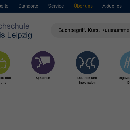
seite
Standorte
Service
Über uns
Aktuelles
eit und
Sprachen
Deutsch und
Digital
rung
Integration
B