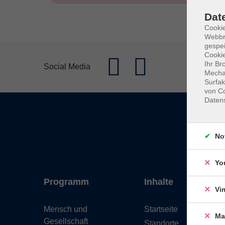
Dat
Cookie
Webbr
gespei
Cookie
Ihr Br
Social Media
Mechan
Surfak
von Co
Daten
No
Yo
Programm
Inhalte
Vi
Mensch und
Startseite
Ma
Gesellschaft
Standorte