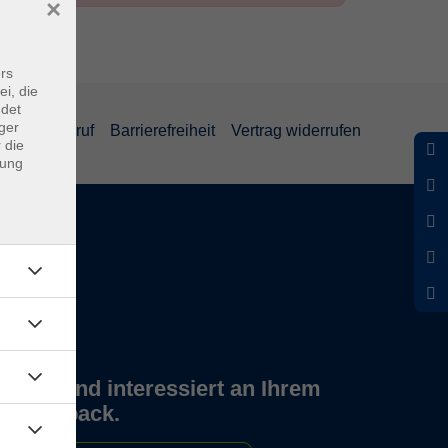
×
rs
ei, die
ndet
ger
und Widerruf
Barrierefreiheit
Vertrag widerrufen
 die
dung
Wir sind interessiert an Ihrem
Feedback.