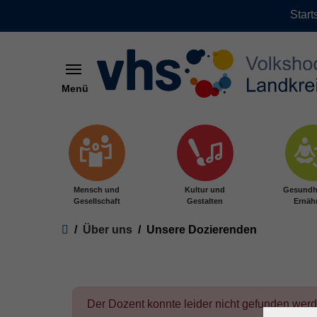
Start
Menü
Zum Hauptinhalt springen
Mensch und
Kultur und
Gesundh
Gesellschaft
Gestalten
Ernäh
Sie sind hier:
Über uns
Unsere Dozierenden
Der Dozent konnte leider nicht gefunden wer