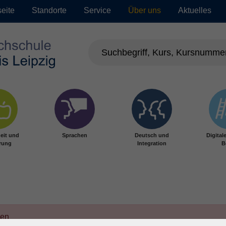
seite
Standorte
Service
Über uns
Aktuelles
eit und
Sprachen
Deutsch und
Digital
rung
Integration
B
den