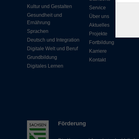
Kultur und Gestalten
Service
Gesundheit und
Über uns
Ernährung
Aktuelles
Sprachen
Projekte
Deutsch und Integration
Fortbildung
Digitale Welt und Beruf
Karriere
Grundbildung
Kontakt
Digitales Lernen
Förderung