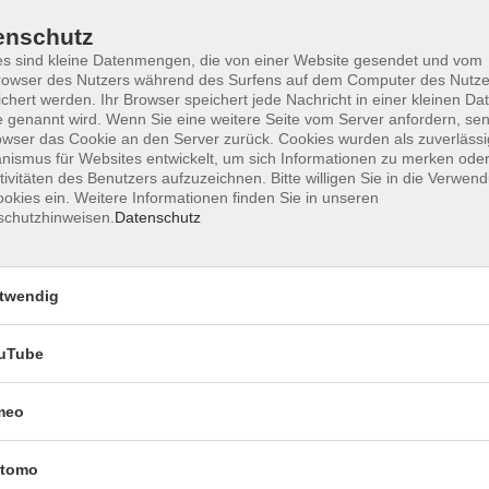
enschutz
s sind kleine Datenmengen, die von einer Website gesendet und vom
owser des Nutzers während des Surfens auf dem Computer des Nutze
chert werden. Ihr Browser speichert jede Nachricht in einer kleinen Dat
 genannt wird. Wenn Sie eine weitere Seite vom Server anfordern, se
owser das Cookie an den Server zurück. Cookies wurden als zuverlässi
Impressum
Datenschutzerklärung
AGB 
ismus für Websites entwickelt, um sich Informationen zu merken oder
tivitäten des Benutzers aufzuzeichnen. Bitte willigen Sie in die Verwen
okies ein. Weitere Informationen finden Sie in unseren
schutzhinweisen.
Datenschutz
twendig
uTube
Rechtliches
meo
Impressum
tomo
Datenschutzerklärung