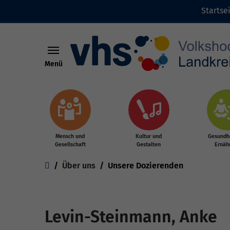
Startse
Menü
Zum Hauptinhalt springen
Mensch und
Kultur und
Gesundhe
Gesellschaft
Gestalten
Ernäh
Sie sind hier:
Über uns
Unsere Dozierenden
Levin-Steinmann, Anke