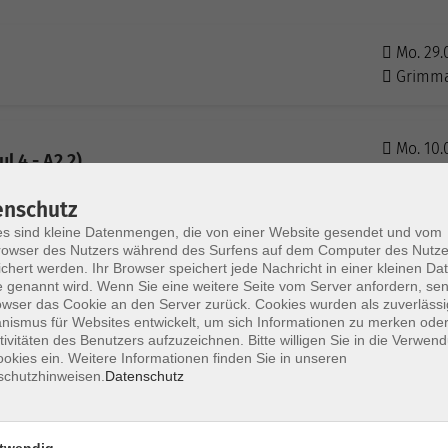
Mo. 29.
Grimm
Mo. 10.
l 4 - A2.2)
Grimm
enschutz
s sind kleine Datenmengen, die von einer Website gesendet und vom
Mo. 24.
owser des Nutzers während des Surfens auf dem Computer des Nutze
hkurs A (Modul 2)
Grimm
chert werden. Ihr Browser speichert jede Nachricht in einer kleinen Dat
 genannt wird. Wenn Sie eine weitere Seite vom Server anfordern, se
owser das Cookie an den Server zurück. Cookies wurden als zuverlässi
ismus für Websites entwickelt, um sich Informationen zu merken oder
tivitäten des Benutzers aufzuzeichnen. Bitte willigen Sie in die Verwen
okies ein. Weitere Informationen finden Sie in unseren
schutzhinweisen.
Datenschutz
twendig