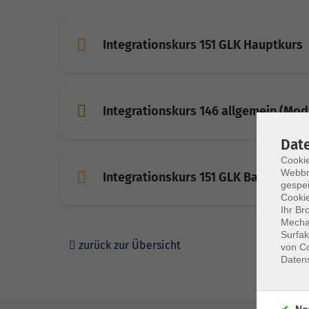
Integrationskurs 151 GLK Hauptkurs
Integrationskurs 146 allgemein (Modu
Dat
Cookie
Webbr
Integrationskurs 151 GLK Basissprac
gespei
Cookie
Ihr Br
Mechan
Surfak
zurück zur Übersicht
von Co
Daten
No