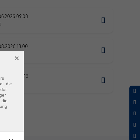
06.2026 09:00
a
08.2026 13:00
a
×
08.2026 09:00
rs
a
ei, die
ndet
ger
 die
dung