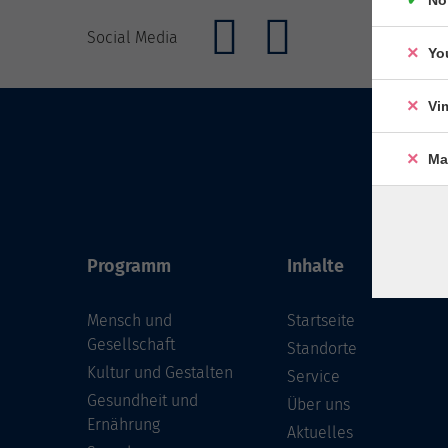
Social Media
Yo
Vi
Ma
Programm
Inhalte
Mensch und
Startseite
Gesellschaft
Standorte
Kultur und Gestalten
Service
Gesundheit und
Über uns
Ernährung
Aktuelles