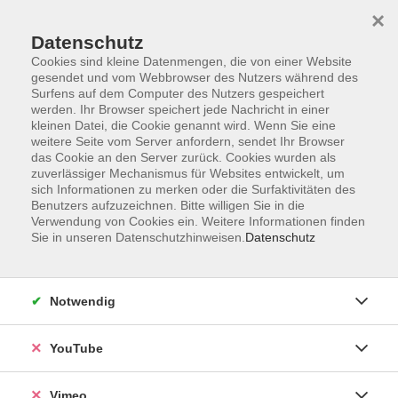
×
Datenschutz
Cookies sind kleine Datenmengen, die von einer Website
gesendet und vom Webbrowser des Nutzers während des
Surfens auf dem Computer des Nutzers gespeichert
Zum Hauptinhalt springen
Sie sind hier:
werden. Ihr Browser speichert jede Nachricht in einer
Über uns
Unsere Dozierenden
kleinen Datei, die Cookie genannt wird. Wenn Sie eine
weitere Seite vom Server anfordern, sendet Ihr Browser
das Cookie an den Server zurück. Cookies wurden als
Lipus, Bianca
zuverlässiger Mechanismus für Websites entwickelt, um
sich Informationen zu merken oder die Surfaktivitäten des
Benutzers aufzuzeichnen. Bitte willigen Sie in die
Verwendung von Cookies ein. Weitere Informationen finden
Sie in unseren Datenschutzhinweisen.
Datenschutz
Aquarellmalerei
Mo. 17.08.2026 18:00
Markkleeberg
Notwendig
YouTube
Aquarellmalerei in Zwenkau - Schnupperkurs
Vimeo