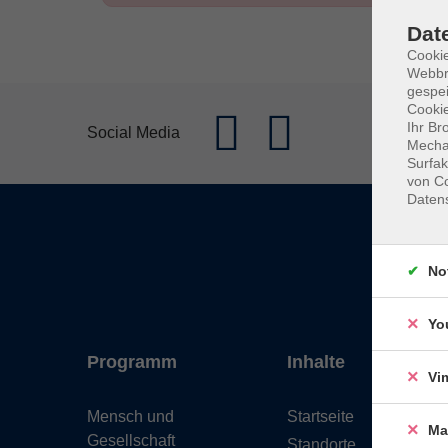
Dat
Cookie
Webbr
gespei
Cookie
Ihr Br
Social Media
Mechan
Surfak
von Co
Daten
No
Yo
Programm
Inhalte
Vi
Mensch und
Startseite
Ma
Gesellschaft
Standorte