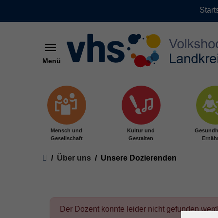
Start
Menü
Zum Hauptinhalt springen
Mensch und
Kultur und
Gesundh
Gesellschaft
Gestalten
Ernäh
Sie sind hier:
Über uns
Unsere Dozierenden
Der Dozent konnte leider nicht gefunden wer