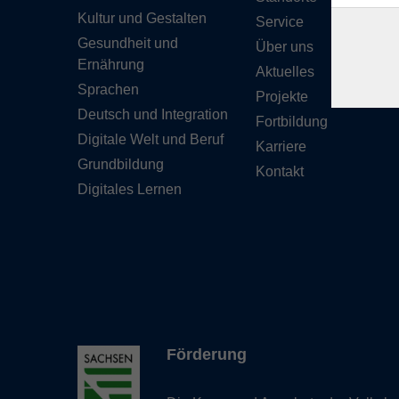
Kultur und Gestalten
Service
Gesundheit und
Über uns
Ernährung
Aktuelles
Sprachen
Projekte
Deutsch und Integration
Fortbildung
Digitale Welt und Beruf
Karriere
Grundbildung
Kontakt
Digitales Lernen
Förderung