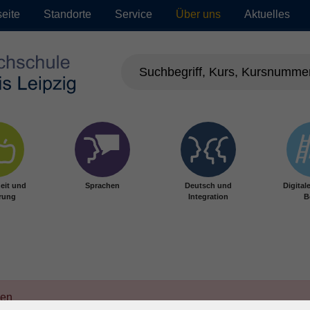
seite
Standorte
Service
Über uns
Aktuelles
eit und
Sprachen
Deutsch und
Digital
rung
Integration
B
den