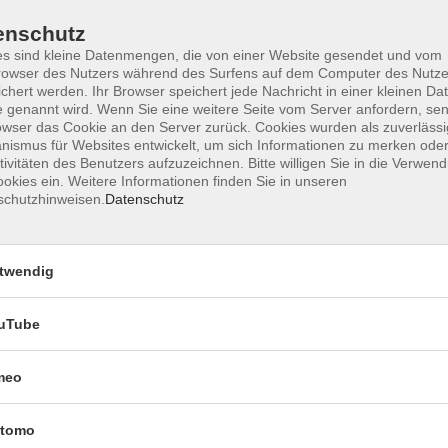
enschutz
s sind kleine Datenmengen, die von einer Website gesendet und vom
owser des Nutzers während des Surfens auf dem Computer des Nutze
chert werden. Ihr Browser speichert jede Nachricht in einer kleinen Dat
 genannt wird. Wenn Sie eine weitere Seite vom Server anfordern, se
owser das Cookie an den Server zurück. Cookies wurden als zuverlässi
Impressum
Datenschutzerklärung
AGB 
ismus für Websites entwickelt, um sich Informationen zu merken oder
tivitäten des Benutzers aufzuzeichnen. Bitte willigen Sie in die Verwen
okies ein. Weitere Informationen finden Sie in unseren
schutzhinweisen.
Datenschutz
twendig
uTube
Rechtliches
meo
Impressum
tomo
Datenschutzerklärung