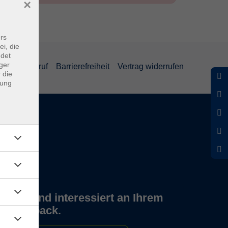
×
rs
ei, die
ndet
ger
und Widerruf
Barrierefreiheit
Vertrag widerrufen
 die
dung
Wir sind interessiert an Ihrem
Feedback.