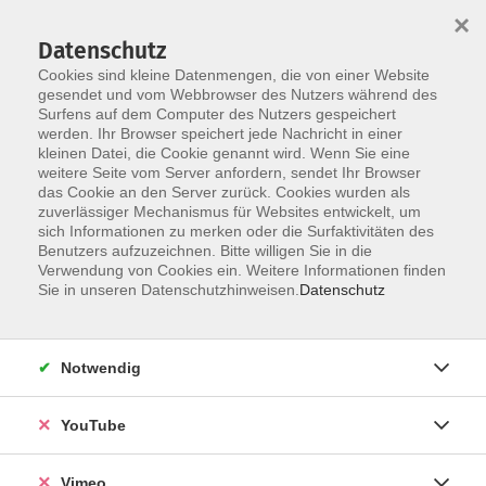
×
Datenschutz
Cookies sind kleine Datenmengen, die von einer Website
gesendet und vom Webbrowser des Nutzers während des
Surfens auf dem Computer des Nutzers gespeichert
Zum Hauptinhalt springen
Sie sind hier:
werden. Ihr Browser speichert jede Nachricht in einer
Über uns
Unsere Dozierenden
kleinen Datei, die Cookie genannt wird. Wenn Sie eine
weitere Seite vom Server anfordern, sendet Ihr Browser
das Cookie an den Server zurück. Cookies wurden als
Bunk, Heike
zuverlässiger Mechanismus für Websites entwickelt, um
sich Informationen zu merken oder die Surfaktivitäten des
Benutzers aufzuzeichnen. Bitte willigen Sie in die
Verwendung von Cookies ein. Weitere Informationen finden
Sie in unseren Datenschutzhinweisen.
Datenschutz
Pilzwanderung
So. 20.09.2026 08:30
Bennewitz
Notwendig
YouTube
Pilzwanderung
Vimeo