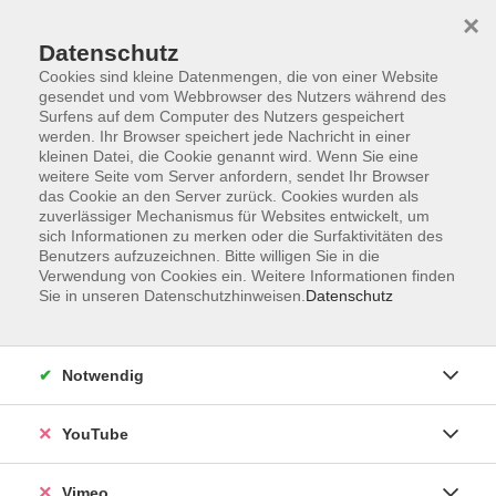
×
Datenschutz
Cookies sind kleine Datenmengen, die von einer Website
gesendet und vom Webbrowser des Nutzers während des
Surfens auf dem Computer des Nutzers gespeichert
Zum Hauptinhalt springen
Sie sind hier:
werden. Ihr Browser speichert jede Nachricht in einer
Über uns
Unsere Dozierenden
kleinen Datei, die Cookie genannt wird. Wenn Sie eine
weitere Seite vom Server anfordern, sendet Ihr Browser
das Cookie an den Server zurück. Cookies wurden als
Großklags, Ines
zuverlässiger Mechanismus für Websites entwickelt, um
sich Informationen zu merken oder die Surfaktivitäten des
Benutzers aufzuzeichnen. Bitte willigen Sie in die
Verwendung von Cookies ein. Weitere Informationen finden
Sie in unseren Datenschutzhinweisen.
Datenschutz
ChatGPT zeit- und gewinnbringend im
Büroalltag nutzen
Di. 22.09.2026 17:00
Notwendig
Markkleeberg
YouTube
Vimeo