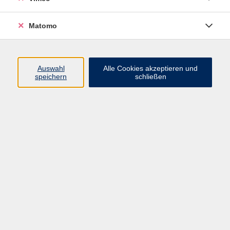
zurück zur Übersicht
Matomo
Impressum
Datenschutzerklärung
Auswahl
Alle Cookies akzeptieren und
speichern
schließen
AGB und Widerruf
Barrierefreiheit
Vertrag widerrufen
Programm
Mensch und Gesellschaft
Kultur und Gestalten