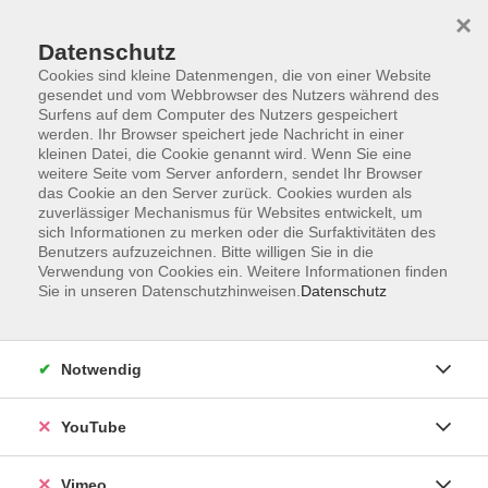
×
Datenschutz
Cookies sind kleine Datenmengen, die von einer Website
gesendet und vom Webbrowser des Nutzers während des
Surfens auf dem Computer des Nutzers gespeichert
Zum Hauptinhalt springen
Sie sind hier:
werden. Ihr Browser speichert jede Nachricht in einer
Über uns
Unsere Dozierenden
kleinen Datei, die Cookie genannt wird. Wenn Sie eine
weitere Seite vom Server anfordern, sendet Ihr Browser
das Cookie an den Server zurück. Cookies wurden als
zuverlässiger Mechanismus für Websites entwickelt, um
Der Dozent konnte leider nicht gefunden werden
sich Informationen zu merken oder die Surfaktivitäten des
Benutzers aufzuzeichnen. Bitte willigen Sie in die
Verwendung von Cookies ein. Weitere Informationen finden
Sie in unseren Datenschutzhinweisen.
Datenschutz
Impressum
Notwendig
Datenschutzerklärung
AGB und Widerruf
YouTube
Barrierefreiheit
Vertrag widerrufen
Vimeo