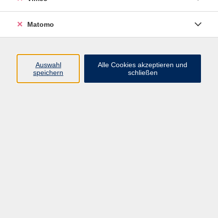
Matomo
Programm
Auswahl
Alle Cookies akzeptieren und
speichern
schließen
Mensch und Gesellschaft
Kultur und Gestalten
Gesundheit und Ernährung
Sprachen
Deutsch und Integration
Digitale Welt und Beruf
Grundbildung
Digitales Lernen