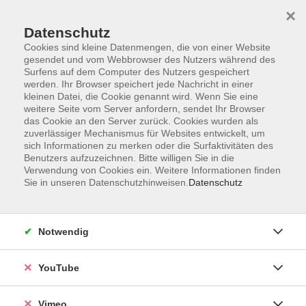
×
Datenschutz
Cookies sind kleine Datenmengen, die von einer Website
gesendet und vom Webbrowser des Nutzers während des
Surfens auf dem Computer des Nutzers gespeichert
Zum Hauptinhalt springen
Sie sind hier:
werden. Ihr Browser speichert jede Nachricht in einer
Über uns
Unsere Dozierenden
kleinen Datei, die Cookie genannt wird. Wenn Sie eine
weitere Seite vom Server anfordern, sendet Ihr Browser
das Cookie an den Server zurück. Cookies wurden als
De Michele, Marianna
zuverlässiger Mechanismus für Websites entwickelt, um
sich Informationen zu merken oder die Surfaktivitäten des
Benutzers aufzuzeichnen. Bitte willigen Sie in die
Verwendung von Cookies ein. Weitere Informationen finden
Sie in unseren Datenschutzhinweisen.
Datenschutz
Italienisch für Anfänger am Nachmittag -
Neustart
Mi. 19.08.2026 15:15
Notwendig
Grimma
YouTube
Vimeo