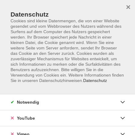
×
Datenschutz
Cookies sind kleine Datenmengen, die von einer Website
gesendet und vom Webbrowser des Nutzers während des
Surfens auf dem Computer des Nutzers gespeichert
Zum Hauptinhalt springen
Sie sind hier:
werden. Ihr Browser speichert jede Nachricht in einer
Über uns
Unsere Dozierenden
kleinen Datei, die Cookie genannt wird. Wenn Sie eine
weitere Seite vom Server anfordern, sendet Ihr Browser
das Cookie an den Server zurück. Cookies wurden als
Jähne, Nadine
zuverlässiger Mechanismus für Websites entwickelt, um
sich Informationen zu merken oder die Surfaktivitäten des
Benutzers aufzuzeichnen. Bitte willigen Sie in die
Verwendung von Cookies ein. Weitere Informationen finden
Sie in unseren Datenschutzhinweisen.
Datenschutz
Zuschneiden und Nähen
Do. 17.09.2026 18:00
Grimma
Notwendig
YouTube
Vimeo