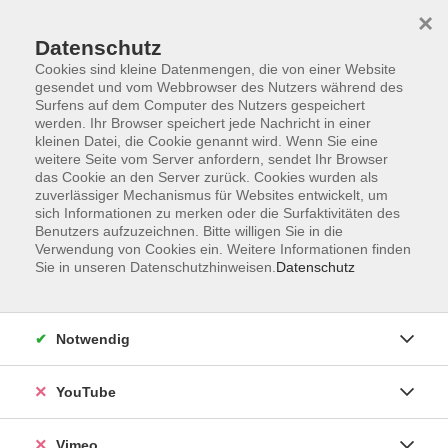
×
Datenschutz
Cookies sind kleine Datenmengen, die von einer Website
gesendet und vom Webbrowser des Nutzers während des
Surfens auf dem Computer des Nutzers gespeichert
Zum Hauptinhalt springen
Sie sind hier:
werden. Ihr Browser speichert jede Nachricht in einer
Über uns
Unsere Dozierenden
kleinen Datei, die Cookie genannt wird. Wenn Sie eine
weitere Seite vom Server anfordern, sendet Ihr Browser
das Cookie an den Server zurück. Cookies wurden als
zuverlässiger Mechanismus für Websites entwickelt, um
Der Dozent konnte leider nicht gefunden werden
sich Informationen zu merken oder die Surfaktivitäten des
Benutzers aufzuzeichnen. Bitte willigen Sie in die
Verwendung von Cookies ein. Weitere Informationen finden
Sie in unseren Datenschutzhinweisen.
Datenschutz
Impressum
Notwendig
Datenschutzerklärung
AGB und Widerruf
YouTube
Barrierefreiheit
Vertrag widerrufen
Vimeo