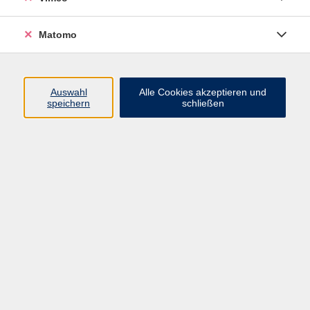
Matomo
Programm
Auswahl
Alle Cookies akzeptieren und
speichern
schließen
Mensch und Gesellschaft
Kultur und Gestalten
Gesundheit und Ernährung
Sprachen
Deutsch und Integration
Digitale Welt und Beruf
Grundbildung
Digitales Lernen