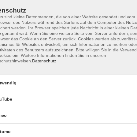
enschutz
s sind kleine Datenmengen, die von einer Website gesendet und vom
owser des Nutzers während des Surfens auf dem Computer des Nutze
chert werden. Ihr Browser speichert jede Nachricht in einer kleinen Dat
 genannt wird. Wenn Sie eine weitere Seite vom Server anfordern, se
owser das Cookie an den Server zurück. Cookies wurden als zuverlässi
Impressum
Datenschutzerklärung
AGB 
ismus für Websites entwickelt, um sich Informationen zu merken oder
tivitäten des Benutzers aufzuzeichnen. Bitte willigen Sie in die Verwen
okies ein. Weitere Informationen finden Sie in unseren
schutzhinweisen.
Datenschutz
twendig
uTube
Rechtliches
meo
Impressum
tomo
Datenschutzerklärung