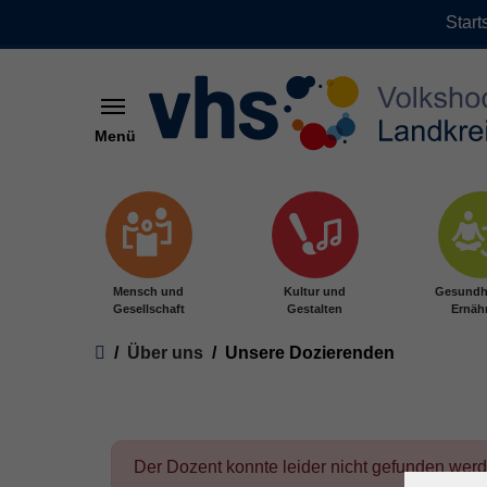
Start
Menü
Zum Hauptinhalt springen
Mensch und
Kultur und
Gesundh
Gesellschaft
Gestalten
Ernäh
Sie sind hier:
Über uns
Unsere Dozierenden
Der Dozent konnte leider nicht gefunden wer