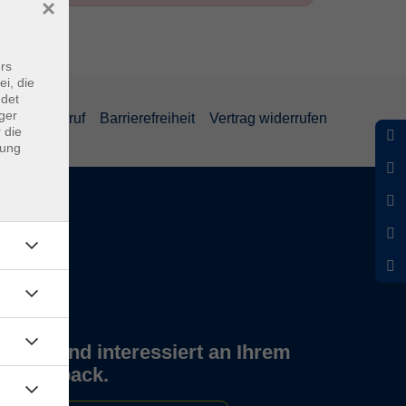
×
rs
ei, die
ndet
ger
und Widerruf
Barrierefreiheit
Vertrag widerrufen
 die
dung
Wir sind interessiert an Ihrem
Feedback.