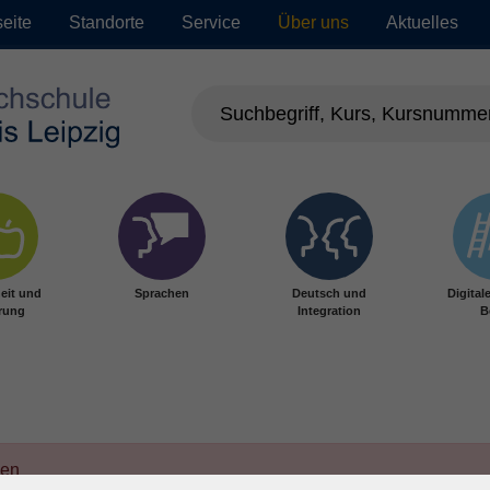
seite
Standorte
Service
Über uns
Aktuelles
eit und
Sprachen
Deutsch und
Digital
rung
Integration
B
den