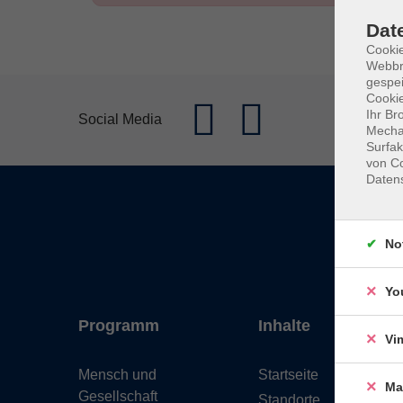
Dat
Cookie
Webbr
gespei
Cookie
Ihr Br
Social Media
Mechan
Surfak
von Co
Daten
No
Yo
Programm
Inhalte
Vi
Mensch und
Startseite
Ma
Gesellschaft
Standorte