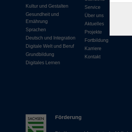
Kultur und Gestalten
Service
Gesundheit und
Über uns
Ernährung
Aktuelles
Sprachen
Projekte
Deutsch und Integration
Fortbildung
Digitale Welt und Beruf
Karriere
Grundbildung
Kontakt
Digitales Lernen
Förderung