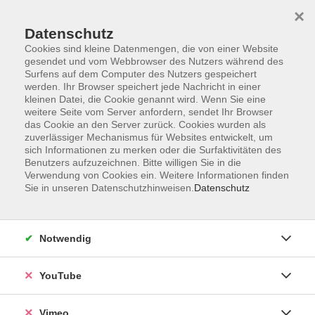
×
Datenschutz
Cookies sind kleine Datenmengen, die von einer Website
gesendet und vom Webbrowser des Nutzers während des
Surfens auf dem Computer des Nutzers gespeichert
Zum Hauptinhalt springen
werden. Ihr Browser speichert jede Nachricht in einer
kleinen Datei, die Cookie genannt wird. Wenn Sie eine
weitere Seite vom Server anfordern, sendet Ihr Browser
Der Kurs konnte nicht gefunden werden.
das Cookie an den Server zurück. Cookies wurden als
zuverlässiger Mechanismus für Websites entwickelt, um
sich Informationen zu merken oder die Surfaktivitäten des
Benutzers aufzuzeichnen. Bitte willigen Sie in die
Verwendung von Cookies ein. Weitere Informationen finden
Sie in unseren Datenschutzhinweisen.
Datenschutz
Impressum
Datenschutzerklärung
AGB und Widerruf
Notwendig
Barrierefreiheit
Vertrag widerrufen
YouTube
Vimeo