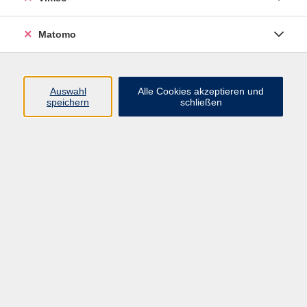
Matomo
Programm
Mensch und Gesellschaft
Auswahl
Alle Cookies akzeptieren und
speichern
schließen
Kultur und Gestalten
Gesundheit und Ernährung
Sprachen
Deutsch und Integration
Digitale Welt und Beruf
Grundbildung
Digitales Lernen
Inhalte