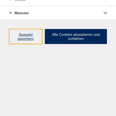
Matomo
Programm
Mensch und Gesellschaft
Auswahl
Alle Cookies akzeptieren und
speichern
schließen
Kultur und Gestalten
Gesundheit und Ernährung
Sprachen
Deutsch und Integration
Digitale Welt und Beruf
Grundbildung
Digitales Lernen
Inhalte