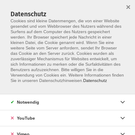
×
Datenschutz
Cookies sind kleine Datenmengen, die von einer Website
gesendet und vom Webbrowser des Nutzers während des
Surfens auf dem Computer des Nutzers gespeichert
Zum Hauptinhalt springen
werden. Ihr Browser speichert jede Nachricht in einer
kleinen Datei, die Cookie genannt wird. Wenn Sie eine
weitere Seite vom Server anfordern, sendet Ihr Browser
Der Kurs konnte nicht gefunden werden.
das Cookie an den Server zurück. Cookies wurden als
zuverlässiger Mechanismus für Websites entwickelt, um
sich Informationen zu merken oder die Surfaktivitäten des
Benutzers aufzuzeichnen. Bitte willigen Sie in die
Verwendung von Cookies ein. Weitere Informationen finden
Impressum
Sie in unseren Datenschutzhinweisen.
Datenschutz
Datenschutzerklärung
AGB und Widerruf
Notwendig
Barrierefreiheit
Vertrag widerrufen
YouTube
Vimeo