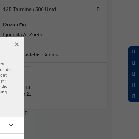
125 Termine
/ 500
Ustd.
Dozent*in:
Ljudmila Al-Zoebi
×
Geschäftsstelle:
Grimma
rs
ei, die
Grimma,…
ndet
ger
 die
Grimma, VHS
dung
Wallgraben 21