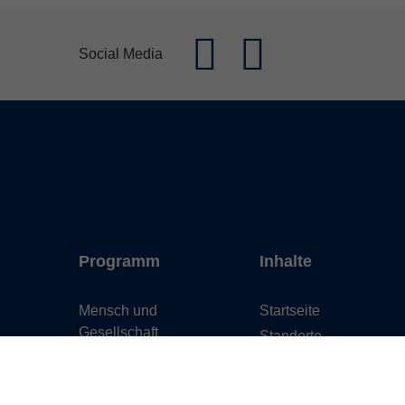
Social Media
Programm
Inhalte
Mensch und
Startseite
Gesellschaft
Standorte
Kultur und Gestalten
Service
Gesundheit und
Über uns
Ernährung