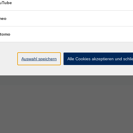
uTube
1:45 Uhr
Grimma, VHS
meo
11:45 Uhr
Grimma, VHS
tomo
11:45 Uhr
Grimma, VHS
 – 11:45 Uhr
Grimma, VHS
Auswahl speichern
Alle Cookies akzeptieren und schl