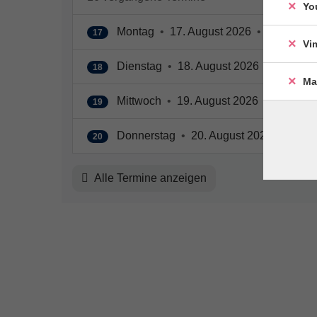
Yo
Montag
•
17. August 2026
•
08:30 – 1
17
Vi
Dienstag
•
18. August 2026
•
08:30 – 
18
Ma
Mittwoch
•
19. August 2026
•
08:30 – 
19
Donnerstag
•
20. August 2026
•
08:30
20
Alle Termine anzeigen