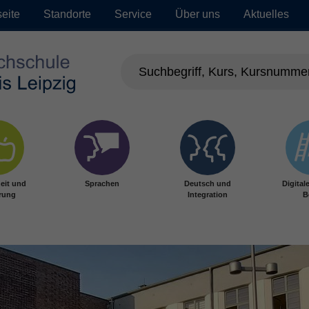
seite
Standorte
Service
Über uns
Aktuelles
eit und
Sprachen
Deutsch und
Digital
rung
Integration
B