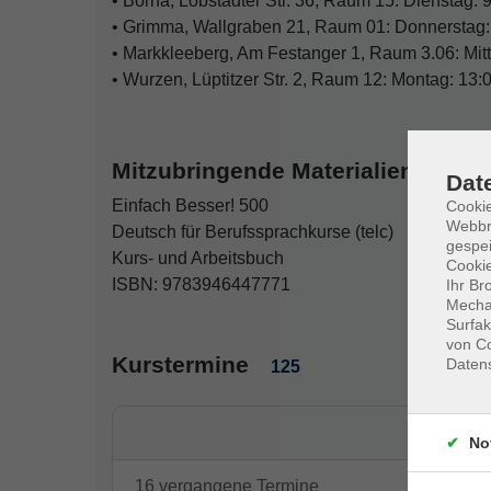
• Borna, Lobstädter Str. 36, Raum 15: Dienstag:
• Grimma, Wallgraben 21, Raum 01: Donnerstag:
• Markkleeberg, Am Festanger 1, Raum 3.06: Mit
• Wurzen, Lüptitzer Str. 2, Raum 12: Montag: 13:
Mitzubringende Materialien
Dat
Einfach Besser! 500
Cookie
Webbr
Deutsch für Berufssprachkurse (telc)
gespei
Kurs- und Arbeitsbuch
Cookie
ISBN: 9783946447771
Ihr Br
Mechan
Surfak
von Co
Kurstermine
Daten
125
No
16 vergangene Termine