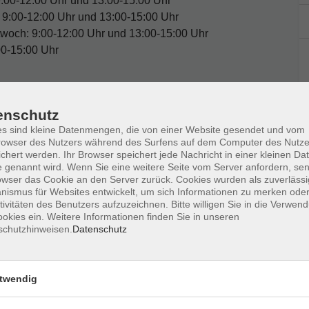
 9:00-12:00 Uhr und 13:00-15:00 Uhr
 9:00-12:00 Uhr und 13:00-15:00 Uhr
twoch: 9:00-12:00 Uhr und 13:00-15:00 Uhr
00-15:00 Uhr
enschutz
s sind kleine Datenmengen, die von einer Website gesendet und vom
owser des Nutzers während des Surfens auf dem Computer des Nutze
chert werden. Ihr Browser speichert jede Nachricht in einer kleinen Dat
 genannt wird. Wenn Sie eine weitere Seite vom Server anfordern, se
owser das Cookie an den Server zurück. Cookies wurden als zuverlässi
ismus für Websites entwickelt, um sich Informationen zu merken oder
tivitäten des Benutzers aufzuzeichnen. Bitte willigen Sie in die Verwen
okies ein. Weitere Informationen finden Sie in unseren
schutzhinweisen.
Datenschutz
Ort / Raum
twendig