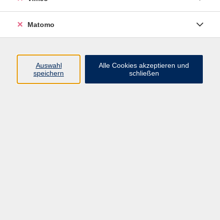
Matomo
Programm
Mensch und Gesellschaft
Auswahl
Alle Cookies akzeptieren und
speichern
schließen
Kultur und Gestalten
Gesundheit und Ernährung
Sprachen
Deutsch und Integration
Digitale Welt und Beruf
Grundbildung
Digitales Lernen
Inhalte