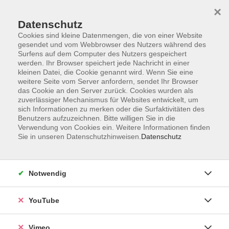
×
Datenschutz
Cookies sind kleine Datenmengen, die von einer Website
gesendet und vom Webbrowser des Nutzers während des
Surfens auf dem Computer des Nutzers gespeichert
Zum Hauptinhalt springen
werden. Ihr Browser speichert jede Nachricht in einer
kleinen Datei, die Cookie genannt wird. Wenn Sie eine
weitere Seite vom Server anfordern, sendet Ihr Browser
Der Kurs konnte nicht gefunden werden.
das Cookie an den Server zurück. Cookies wurden als
zuverlässiger Mechanismus für Websites entwickelt, um
sich Informationen zu merken oder die Surfaktivitäten des
Benutzers aufzuzeichnen. Bitte willigen Sie in die
Verwendung von Cookies ein. Weitere Informationen finden
Sie in unseren Datenschutzhinweisen.
Datenschutz
Impressum
Datenschutzerklärung
AGB und Widerruf
Notwendig
Barrierefreiheit
Vertrag widerrufen
YouTube
Vimeo