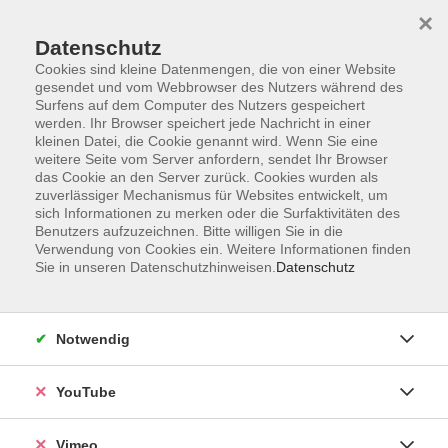
×
Datenschutz
Cookies sind kleine Datenmengen, die von einer Website
gesendet und vom Webbrowser des Nutzers während des
Surfens auf dem Computer des Nutzers gespeichert
Zum Hauptinhalt springen
werden. Ihr Browser speichert jede Nachricht in einer
kleinen Datei, die Cookie genannt wird. Wenn Sie eine
weitere Seite vom Server anfordern, sendet Ihr Browser
Der Kurs konnte nicht gefunden werden.
das Cookie an den Server zurück. Cookies wurden als
zuverlässiger Mechanismus für Websites entwickelt, um
sich Informationen zu merken oder die Surfaktivitäten des
Benutzers aufzuzeichnen. Bitte willigen Sie in die
Verwendung von Cookies ein. Weitere Informationen finden
Sie in unseren Datenschutzhinweisen.
Datenschutz
Impressum
Datenschutzerklärung
AGB und Widerruf
Notwendig
Barrierefreiheit
Vertrag widerrufen
YouTube
Vimeo