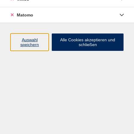
Matomo
Programm
Mensch und Gesellschaft
Auswahl
Alle Cookies akzeptieren und
speichern
schließen
Kultur und Gestalten
Gesundheit und Ernährung
Sprachen
Deutsch und Integration
Digitale Welt und Beruf
Grundbildung
Digitales Lernen
Inhalte