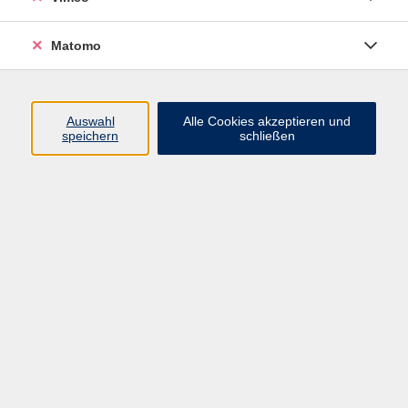
Matomo
Programm
Mensch und Gesellschaft
Auswahl
Alle Cookies akzeptieren und
speichern
schließen
Kultur und Gestalten
Gesundheit und Ernährung
Sprachen
Deutsch und Integration
Digitale Welt und Beruf
Grundbildung
Digitales Lernen
Inhalte