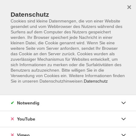
×
Datenschutz
Cookies sind kleine Datenmengen, die von einer Website
gesendet und vom Webbrowser des Nutzers während des
Surfens auf dem Computer des Nutzers gespeichert
Zum Hauptinhalt springen
werden. Ihr Browser speichert jede Nachricht in einer
kleinen Datei, die Cookie genannt wird. Wenn Sie eine
weitere Seite vom Server anfordern, sendet Ihr Browser
Der Kurs konnte nicht gefunden werden.
das Cookie an den Server zurück. Cookies wurden als
zuverlässiger Mechanismus für Websites entwickelt, um
sich Informationen zu merken oder die Surfaktivitäten des
Benutzers aufzuzeichnen. Bitte willigen Sie in die
Verwendung von Cookies ein. Weitere Informationen finden
Sie in unseren Datenschutzhinweisen.
Datenschutz
Impressum
Datenschutzerklärung
AGB und Widerruf
Notwendig
Barrierefreiheit
Vertrag widerrufen
YouTube
Vimeo