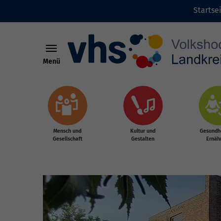
Startse
Menü
Zum Hauptinhalt springen
Mensch und
Kultur und
Gesundhe
Gesellschaft
Gestalten
Ernäh