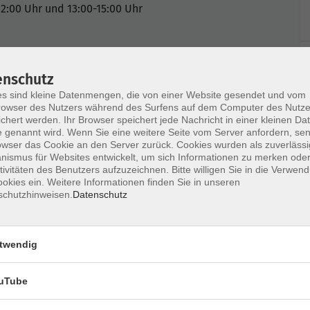
12:00 Uhr und 13:00-15:00 Uhr
enschutz
s sind kleine Datenmengen, die von einer Website gesendet und vom
owser des Nutzers während des Surfens auf dem Computer des Nutze
chert werden. Ihr Browser speichert jede Nachricht in einer kleinen Dat
Ort / Raum
 genannt wird. Wenn Sie eine weitere Seite vom Server anfordern, se
owser das Cookie an den Server zurück. Cookies wurden als zuverlässi
ismus für Websites entwickelt, um sich Informationen zu merken oder
11:15 Uhr
Raum 13
tivitäten des Benutzers aufzuzeichnen. Bitte willigen Sie in die Verwen
okies ein. Weitere Informationen finden Sie in unseren
5 Uhr
Raum 13
schutzhinweisen.
Datenschutz
5 Uhr
Raum 13
twendig
– 11:15 Uhr
Raum 13
uTube