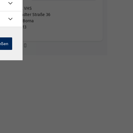
Borna, VHS
Lobstädter Straße 36
04552 Borna
Raum 13
ießen