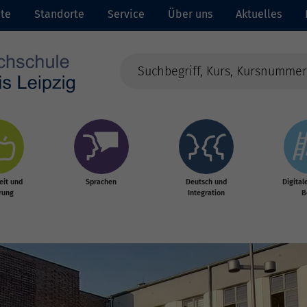
ite
Standorte
Service
Über uns
Aktuelles
it und
Sprachen
Deutsch und
Digital
rung
Integration
B