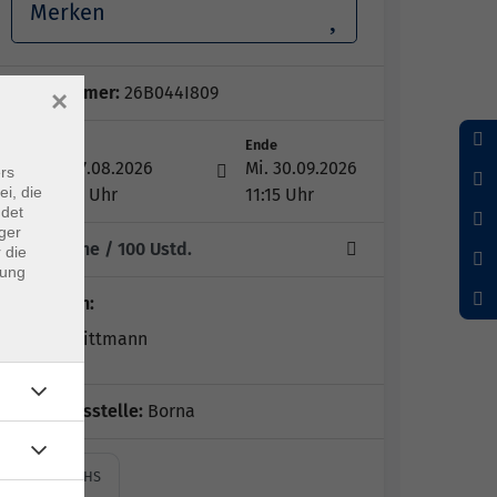
Merken
Kursnummer:
26B044I809
×
Start
Ende
Do. 27.08.2026
Mi. 30.09.2026
rs
ei, die
08:00 Uhr
11:15 Uhr
ndet
ger
25 Termine
/ 100
Ustd.
 die
dung
Dozent*in:
Kerstin Dittmann
Geschäftsstelle:
Borna
Borna, VHS