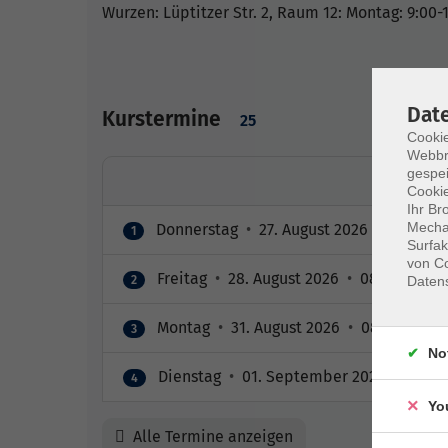
Wurzen: Lüptitzer Str. 2, Raum 12: Montag: 9:00-
Dat
Kurstermine
25
Cookie
Webbr
gespei
Cookie
Ihr Br
Mechan
Donnerstag
•
27. August 2026
•
08:00 – 
1
Surfak
von Co
Freitag
•
28. August 2026
•
08:00 – 11:1
Daten
2
Montag
•
31. August 2026
•
08:00 – 11:1
3
No
Dienstag
•
01. September 2026
•
08:00 
4
Yo
Alle Termine anzeigen