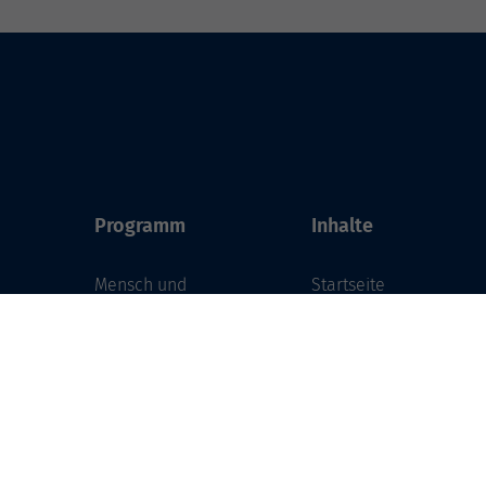
Programm
Inhalte
Mensch und
Startseite
Gesellschaft
Standorte
Kultur und Gestalten
Service
Gesundheit und
Über uns
Ernährung
Aktuelles
Sprachen
Projekte
Deutsch und Integration
Fortbildung