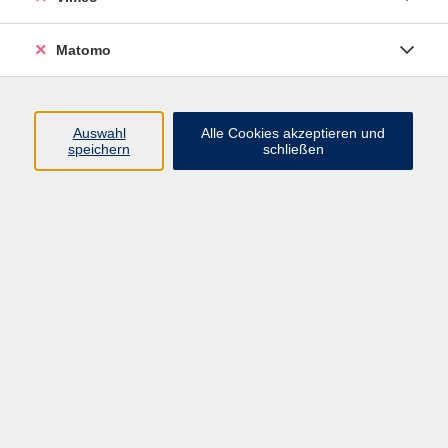
Matomo
Programm
Mensch und Gesellschaft
Auswahl
Alle Cookies akzeptieren und
speichern
schließen
Kultur und Gestalten
Gesundheit und Ernährung
Sprachen
Deutsch und Integration
Digitale Welt und Beruf
Grundbildung
Digitales Lernen
Inhalte