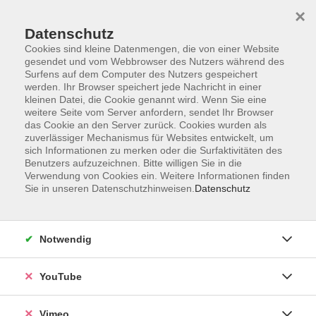
×
Datenschutz
Cookies sind kleine Datenmengen, die von einer Website
gesendet und vom Webbrowser des Nutzers während des
Surfens auf dem Computer des Nutzers gespeichert
Zum Hauptinhalt springen
werden. Ihr Browser speichert jede Nachricht in einer
kleinen Datei, die Cookie genannt wird. Wenn Sie eine
weitere Seite vom Server anfordern, sendet Ihr Browser
Der Kurs konnte nicht gefunden werden.
das Cookie an den Server zurück. Cookies wurden als
zuverlässiger Mechanismus für Websites entwickelt, um
sich Informationen zu merken oder die Surfaktivitäten des
Benutzers aufzuzeichnen. Bitte willigen Sie in die
Verwendung von Cookies ein. Weitere Informationen finden
Sie in unseren Datenschutzhinweisen.
Datenschutz
Impressum
Datenschutzerklärung
AGB und Widerruf
Notwendig
Barrierefreiheit
Vertrag widerrufen
YouTube
Vimeo