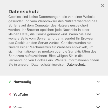
×
Datenschutz
Cookies sind kleine Datenmengen, die von einer Website
gesendet und vom Webbrowser des Nutzers während des
Surfens auf dem Computer des Nutzers gespeichert
Zum Hauptinhalt springen
werden. Ihr Browser speichert jede Nachricht in einer
kleinen Datei, die Cookie genannt wird. Wenn Sie eine
weitere Seite vom Server anfordern, sendet Ihr Browser
Der Kurs konnte nicht gefunden werden.
das Cookie an den Server zurück. Cookies wurden als
zuverlässiger Mechanismus für Websites entwickelt, um
sich Informationen zu merken oder die Surfaktivitäten des
Benutzers aufzuzeichnen. Bitte willigen Sie in die
Verwendung von Cookies ein. Weitere Informationen finden
Sie in unseren Datenschutzhinweisen.
Datenschutz
Impressum
Datenschutzerklärung
AGB und Widerruf
Notwendig
Barrierefreiheit
Vertrag widerrufen
YouTube
Vimeo