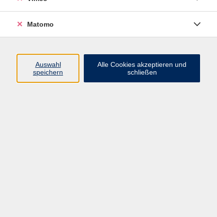
Matomo
Programm
Mensch und Gesellschaft
Auswahl
Alle Cookies akzeptieren und
speichern
schließen
Kultur und Gestalten
Gesundheit und Ernährung
Sprachen
Deutsch und Integration
Digitale Welt und Beruf
Grundbildung
Digitales Lernen
Inhalte