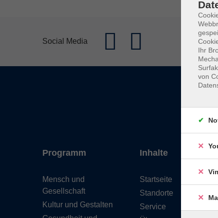
Dat
Cookie
Webbr
gespei
Social Media
Cookie
Ihr Br
Mechan
Surfak
von Co
Daten
No
Yo
Programm
Inhalte
Vi
Mensch und
Startseite
Gesellschaft
Standorte
Ma
Kultur und Gestalten
Service