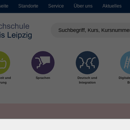
seite
Standorte
Service
Über uns
Aktuelles
eit und
Sprachen
Deutsch und
Digital
rung
Integration
B