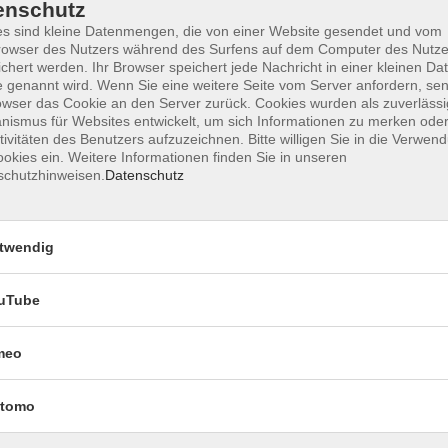
enschutz
s sind kleine Datenmengen, die von einer Website gesendet und vom
owser des Nutzers während des Surfens auf dem Computer des Nutze
chert werden. Ihr Browser speichert jede Nachricht in einer kleinen Dat
Impressum
Datenschutzerklärung
AGB 
 genannt wird. Wenn Sie eine weitere Seite vom Server anfordern, se
owser das Cookie an den Server zurück. Cookies wurden als zuverlässi
ismus für Websites entwickelt, um sich Informationen zu merken oder
tivitäten des Benutzers aufzuzeichnen. Bitte willigen Sie in die Verwen
okies ein. Weitere Informationen finden Sie in unseren
schutzhinweisen.
Datenschutz
twendig
uTube
Rechtliches
meo
Impressum
Datenschutzerklärung
tomo
AGB und Widerruf