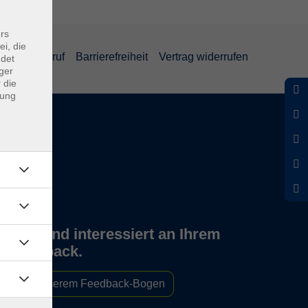
rs
ei, die
und Widerruf
Barrierefreiheit
Vertrag widerrufen
ndet
ger
 die
dung
Wir sind interessiert an Ihrem
Feedback.
Zu unserem Feedback-Bogen