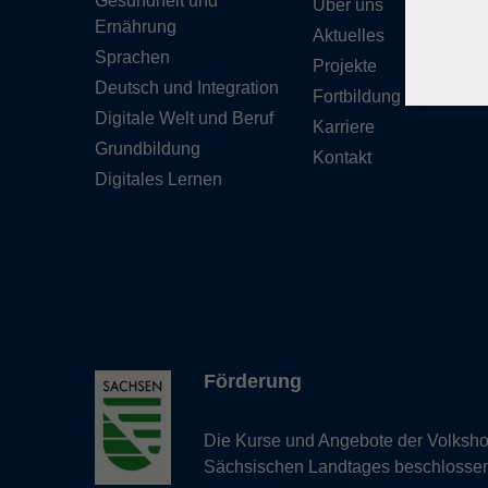
Gesundheit und
Über uns
Ernährung
Aktuelles
Sprachen
Projekte
Deutsch und Integration
Fortbildung
Digitale Welt und Beruf
Karriere
Grundbildung
Kontakt
Digitales Lernen
Förderung
Die Kurse und Angebote der Volkshoc
Sächsischen Landtages beschlosse