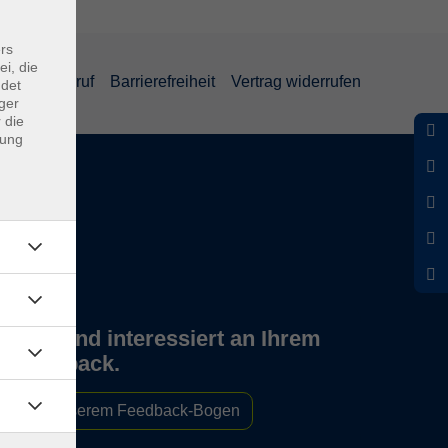
rs
ei, die
und Widerruf
Barrierefreiheit
Vertrag widerrufen
ndet
ger
 die
dung
Wir sind interessiert an Ihrem
Feedback.
Zu unserem Feedback-Bogen