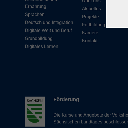
Über uns
Ernährung
Aktuelles
Sprachen
Projekte
Deutsch und Integration
Fortbildung
Digitale Welt und Beruf
Karriere
Grundbildung
Kontakt
Digitales Lernen
Förderung
Die Kurse und Angebote der Volkshoc
Sächsischen Landtages beschlosse