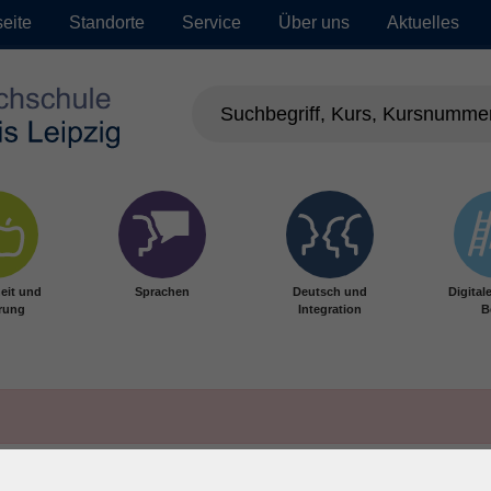
seite
Standorte
Service
Über uns
Aktuelles
eit und
Sprachen
Deutsch und
Digital
rung
Integration
B