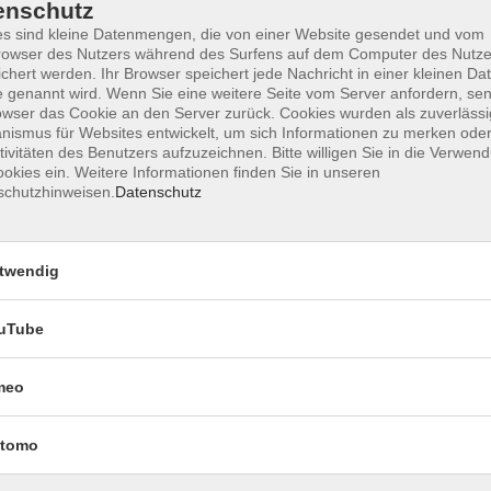
enschutz
s sind kleine Datenmengen, die von einer Website gesendet und vom
owser des Nutzers während des Surfens auf dem Computer des Nutze
chert werden. Ihr Browser speichert jede Nachricht in einer kleinen Dat
Impressum
Datenschutzerklärung
AGB 
 genannt wird. Wenn Sie eine weitere Seite vom Server anfordern, se
owser das Cookie an den Server zurück. Cookies wurden als zuverlässi
ismus für Websites entwickelt, um sich Informationen zu merken oder
tivitäten des Benutzers aufzuzeichnen. Bitte willigen Sie in die Verwen
okies ein. Weitere Informationen finden Sie in unseren
schutzhinweisen.
Datenschutz
twendig
uTube
Rechtliches
meo
Impressum
Datenschutzerklärung
tomo
AGB und Widerruf