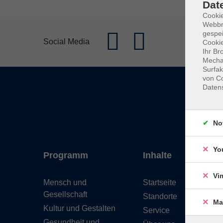
Dat
Cookie
Webbr
gespei
Social Media
Cookie
Ihr Br
Mechan
Surfak
von Co
Daten
No
Yo
Programm
Inhalte
Vi
Mensch und
Startseite
Gesellschaft
Standorte
Ma
Kultur und Gestalten
Service
Gesundheit und