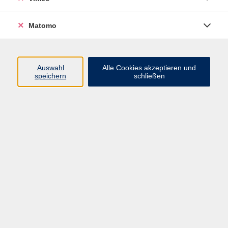
Matomo
Programm
Mensch und Gesellschaft
Auswahl
Alle Cookies akzeptieren und
speichern
schließen
Kultur und Gestalten
Gesundheit und Ernährung
Sprachen
Deutsch und Integration
Digitale Welt und Beruf
Grundbildung
Digitales Lernen
Inhalte