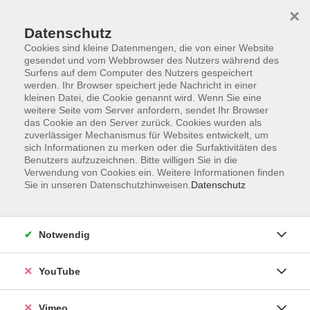
×
Datenschutz
Cookies sind kleine Datenmengen, die von einer Website
gesendet und vom Webbrowser des Nutzers während des
Surfens auf dem Computer des Nutzers gespeichert
Zum Hauptinhalt springen
werden. Ihr Browser speichert jede Nachricht in einer
kleinen Datei, die Cookie genannt wird. Wenn Sie eine
weitere Seite vom Server anfordern, sendet Ihr Browser
Der Kurs konnte nicht gefunden werden.
das Cookie an den Server zurück. Cookies wurden als
zuverlässiger Mechanismus für Websites entwickelt, um
sich Informationen zu merken oder die Surfaktivitäten des
Benutzers aufzuzeichnen. Bitte willigen Sie in die
Verwendung von Cookies ein. Weitere Informationen finden
Sie in unseren Datenschutzhinweisen.
Datenschutz
Impressum
Datenschutzerklärung
AGB und Widerruf
Notwendig
Barrierefreiheit
Vertrag widerrufen
YouTube
Vimeo