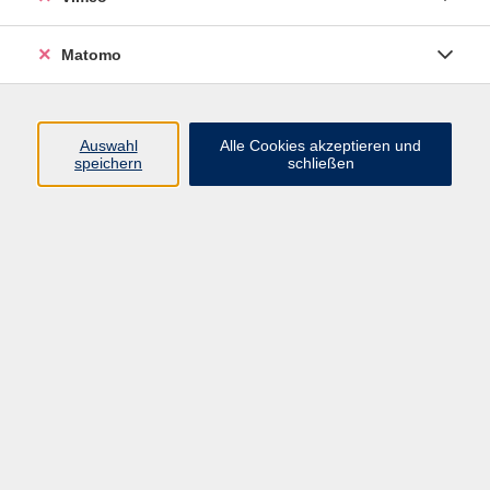
Matomo
Programm
Mensch und Gesellschaft
Auswahl
Alle Cookies akzeptieren und
speichern
schließen
Kultur und Gestalten
Gesundheit und Ernährung
Sprachen
Deutsch und Integration
Digitale Welt und Beruf
Grundbildung
Digitales Lernen
Inhalte