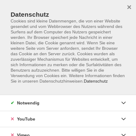
×
Datenschutz
Cookies sind kleine Datenmengen, die von einer Website
gesendet und vom Webbrowser des Nutzers während des
Surfens auf dem Computer des Nutzers gespeichert
Zum Hauptinhalt springen
werden. Ihr Browser speichert jede Nachricht in einer
kleinen Datei, die Cookie genannt wird. Wenn Sie eine
weitere Seite vom Server anfordern, sendet Ihr Browser
Der Kurs konnte nicht gefunden werden.
das Cookie an den Server zurück. Cookies wurden als
zuverlässiger Mechanismus für Websites entwickelt, um
sich Informationen zu merken oder die Surfaktivitäten des
Benutzers aufzuzeichnen. Bitte willigen Sie in die
Verwendung von Cookies ein. Weitere Informationen finden
Sie in unseren Datenschutzhinweisen.
Datenschutz
Impressum
Datenschutzerklärung
AGB und Widerruf
Notwendig
Barrierefreiheit
Vertrag widerrufen
YouTube
Vimeo