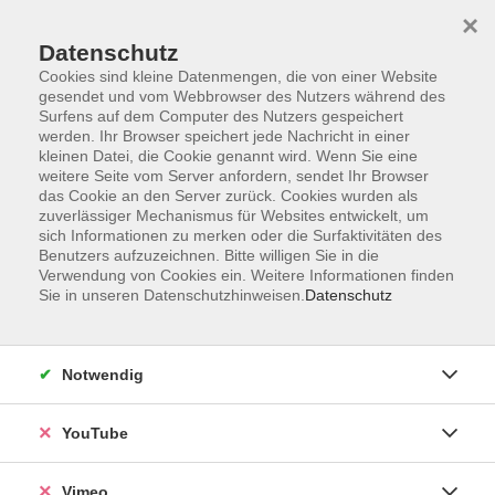
×
Datenschutz
Cookies sind kleine Datenmengen, die von einer Website
gesendet und vom Webbrowser des Nutzers während des
Surfens auf dem Computer des Nutzers gespeichert
Zum Hauptinhalt springen
werden. Ihr Browser speichert jede Nachricht in einer
kleinen Datei, die Cookie genannt wird. Wenn Sie eine
weitere Seite vom Server anfordern, sendet Ihr Browser
Der Kurs konnte nicht gefunden werden.
das Cookie an den Server zurück. Cookies wurden als
zuverlässiger Mechanismus für Websites entwickelt, um
sich Informationen zu merken oder die Surfaktivitäten des
Benutzers aufzuzeichnen. Bitte willigen Sie in die
Verwendung von Cookies ein. Weitere Informationen finden
Sie in unseren Datenschutzhinweisen.
Datenschutz
Impressum
Datenschutzerklärung
AGB und Widerruf
Notwendig
Barrierefreiheit
Vertrag widerrufen
YouTube
Vimeo