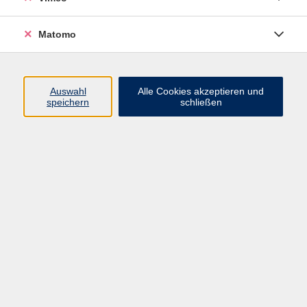
Matomo
Programm
Mensch und Gesellschaft
Auswahl
Alle Cookies akzeptieren und
speichern
schließen
Kultur und Gestalten
Gesundheit und Ernährung
Sprachen
Deutsch und Integration
Digitale Welt und Beruf
Grundbildung
Digitales Lernen
Inhalte