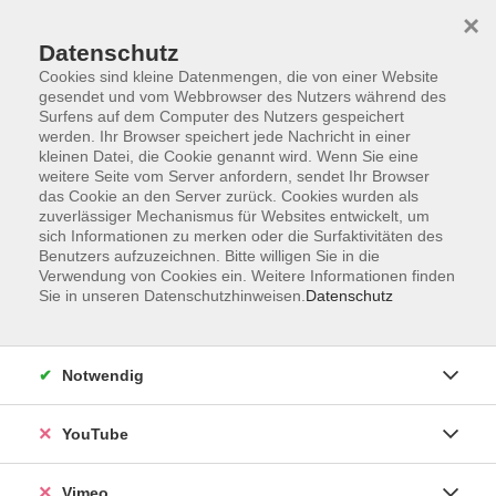
×
Datenschutz
Cookies sind kleine Datenmengen, die von einer Website
gesendet und vom Webbrowser des Nutzers während des
Surfens auf dem Computer des Nutzers gespeichert
Zum Hauptinhalt springen
werden. Ihr Browser speichert jede Nachricht in einer
kleinen Datei, die Cookie genannt wird. Wenn Sie eine
weitere Seite vom Server anfordern, sendet Ihr Browser
das Cookie an den Server zurück. Cookies wurden als
zuverlässiger Mechanismus für Websites entwickelt, um
sich Informationen zu merken oder die Surfaktivitäten des
Benutzers aufzuzeichnen. Bitte willigen Sie in die
Verwendung von Cookies ein. Weitere Informationen finden
Sie in unseren Datenschutzhinweisen.
Datenschutz
Sie sind hier:
Digitale Welt und Beruf
Allgemeine IT/Medien-Anwendungen
Notwendig
YouTube
Nutzung von Smartphone und Tablet
Sie haben ein Smartphone oder Tablet geschenkt
Vimeo