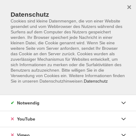
×
Datenschutz
Cookies sind kleine Datenmengen, die von einer Website
gesendet und vom Webbrowser des Nutzers während des
Surfens auf dem Computer des Nutzers gespeichert
Zum Hauptinhalt springen
werden. Ihr Browser speichert jede Nachricht in einer
kleinen Datei, die Cookie genannt wird. Wenn Sie eine
weitere Seite vom Server anfordern, sendet Ihr Browser
Der Kurs konnte nicht gefunden werden.
das Cookie an den Server zurück. Cookies wurden als
zuverlässiger Mechanismus für Websites entwickelt, um
sich Informationen zu merken oder die Surfaktivitäten des
Benutzers aufzuzeichnen. Bitte willigen Sie in die
Verwendung von Cookies ein. Weitere Informationen finden
Sie in unseren Datenschutzhinweisen.
Datenschutz
Impressum
Datenschutzerklärung
AGB und Widerruf
Notwendig
Barrierefreiheit
Vertrag widerrufen
YouTube
Vimeo