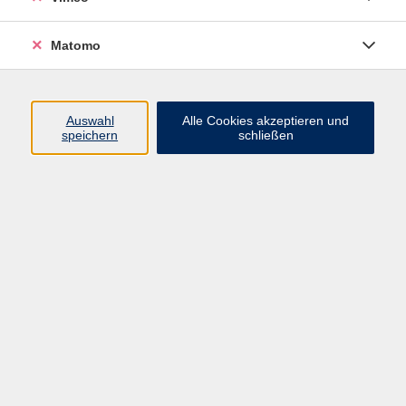
Matomo
Programm
Mensch und Gesellschaft
Auswahl
Alle Cookies akzeptieren und
speichern
schließen
Kultur und Gestalten
Gesundheit und Ernährung
Sprachen
Deutsch und Integration
Digitale Welt und Beruf
Grundbildung
Digitales Lernen
Inhalte