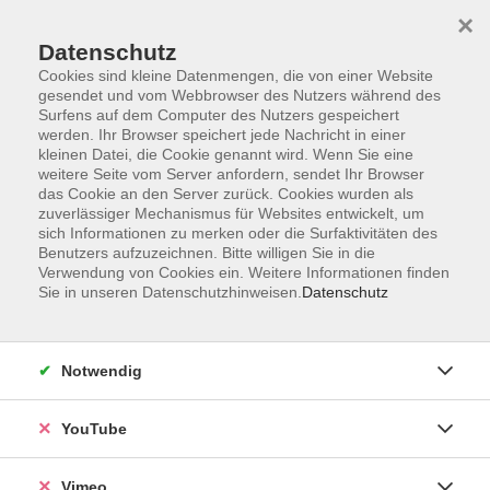
×
Datenschutz
Cookies sind kleine Datenmengen, die von einer Website
gesendet und vom Webbrowser des Nutzers während des
Surfens auf dem Computer des Nutzers gespeichert
Zum Hauptinhalt springen
werden. Ihr Browser speichert jede Nachricht in einer
kleinen Datei, die Cookie genannt wird. Wenn Sie eine
weitere Seite vom Server anfordern, sendet Ihr Browser
das Cookie an den Server zurück. Cookies wurden als
zuverlässiger Mechanismus für Websites entwickelt, um
sich Informationen zu merken oder die Surfaktivitäten des
Benutzers aufzuzeichnen. Bitte willigen Sie in die
Verwendung von Cookies ein. Weitere Informationen finden
Sie in unseren Datenschutzhinweisen.
Datenschutz
Sie sind hier:
Digitale Welt und Beruf
Pädagogische Fachkräfte
Notwendig
YouTube
Mit der Gender- und Vielfaltsbrille durch die
Kita
Vimeo