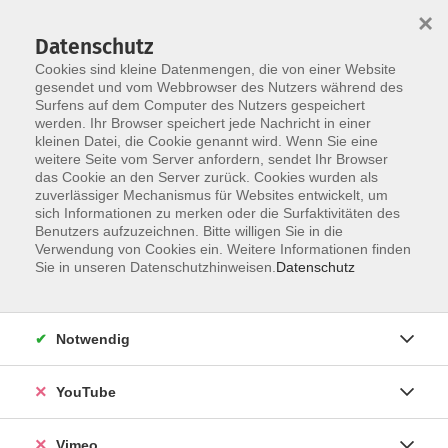
×
Datenschutz
Cookies sind kleine Datenmengen, die von einer Website
gesendet und vom Webbrowser des Nutzers während des
Surfens auf dem Computer des Nutzers gespeichert
Zum Hauptinhalt springen
werden. Ihr Browser speichert jede Nachricht in einer
kleinen Datei, die Cookie genannt wird. Wenn Sie eine
weitere Seite vom Server anfordern, sendet Ihr Browser
das Cookie an den Server zurück. Cookies wurden als
zuverlässiger Mechanismus für Websites entwickelt, um
sich Informationen zu merken oder die Surfaktivitäten des
Benutzers aufzuzeichnen. Bitte willigen Sie in die
Verwendung von Cookies ein. Weitere Informationen finden
Sie in unseren Datenschutzhinweisen.
Datenschutz
Sie sind hier:
Digitale Welt und Beruf
Pädagogische Fachkräfte
Notwendig
Sexuelle Bildung in der Kita, Hort und
YouTube
Grundschule – zum fachlichen Umgang mit
kindlicher Sexualität Teil 2: sexuelle
Vimeo